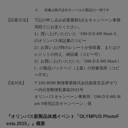
※
画像は株式会社モンベルの製品の一例です
【応募方法】
下記の申し込み必要書類3点をキャンペーン事務
局宛てにお送りください。
1）買い上げいただいた「OM-D E-M5 Mark II」
のオリンパス保証書のコピー
2）お買い上げ時のレシートか領収書、またはク
レジットの控え、納品書（コピー可）
3）お買い上げいただいた「OM-D E-M5 Mark I
I」の製品パッケージ（上蓋）の対象箇所（コピ
ー不可）
【送付先】
〒100-8698 郵便事業株式会社銀座支店JPタワ
ー内分室郵便私書箱2631号
オリンパスキャンペーン事務局「OM-D E-M5 M
ark II発売記念キャンペーン」係
『オリンパス新製品体感イベント「OLYMPUS PhotoF
esta 2015」』概要