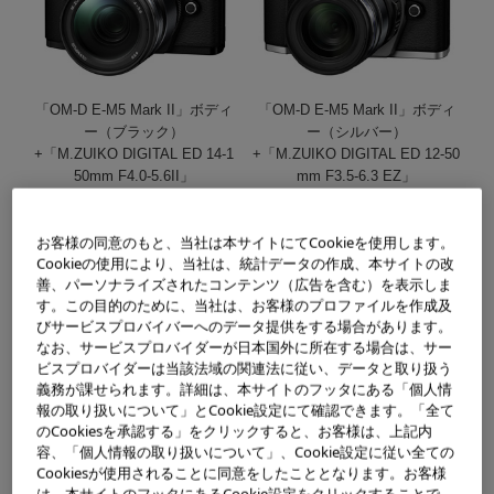
「OM-D E-M5 Mark II」ボディ
「OM-D E-M5 Mark II」ボディ
ー（ブラック）
ー（シルバー）
+「M.ZUIKO DIGITAL ED 14-1
+「M.ZUIKO DIGITAL ED 12-50
50mm F4.0-5.6II」
mm F3.5-6.3 EZ」
オリンパスイメージング株式会社（社長：小川 治男）は、新製
お客様の同意のもと、当社は本サイトにてCookieを使用します。
品「OM-D E-M5 Mark II」の発売を記念して、期間中、「OM
Cookieの使用により、当社は、統計データの作成、本サイトの改
善、パーソナライズされたコンテンツ（広告を含む）を表示しま
-D E-M5 Mark II」をご購入のうえ、ご応募いただいたお客さ
す。この目的のために、当社は、お客様のプロファイルを作成及
まを対象としたプレゼントキャンペーンを2月5日から実施しま
びサービスプロバイバーへのデータ提供をする場合があります。
なお、サービスプロバイダーが日本国外に所在する場合は、サー
す。また、「OM-D E-M5 Mark II」をはじめ、新製品レンズ
ビスプロバイダーは当該法域の関連法に従い、データと取り扱う
や関連アクセサリー等のオリンパス製品をいち早く体感できる
義務が課せられます。詳細は、本サイトのフッタにある「個人情
「OLYMPUS PhotoFesta2015」を、2月21日から、東京、名
報の取り扱いについて」とCookie設定にて確認できます。「全て
のCookiesを承認する」をクリックすると、お客様は、上記内
古屋、大阪で順次開催します。
容、「個人情報の取り扱いについて」、Cookie設定に従い全ての
Cookiesが使用されることに同意をしたこととなります。お客様
キャンペーン対象商品
は、本サイトのフッタにあるCookie設定をクリックすることで、