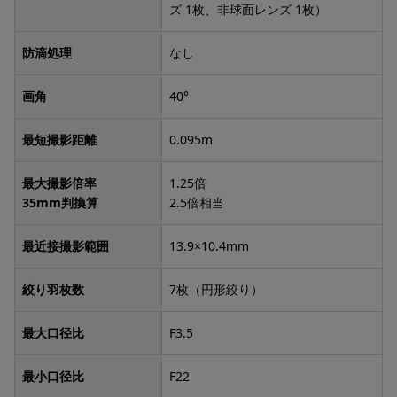
ズ 1枚、非球面レンズ 1枚）
防滴処理
なし
画角
40°
最短撮影距離
0.095m
最大撮影倍率
1.25倍
35mm判換算
2.5倍相当
最近接撮影範囲
13.9×10.4mm
絞り羽枚数
7枚（円形絞り）
最大口径比
F3.5
最小口径比
F22