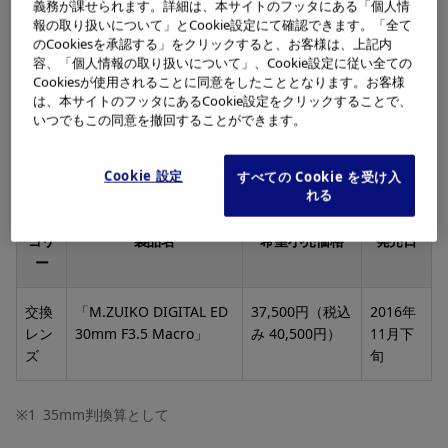
義務が課せられます。詳細は、本サイトのフッタにある「個人情
2.
美しい描画性能を備えたプレミアムマクロレンズ
報の取り扱いについて」とCookie設定にて確認できます。「全て
のCookiesを承認する」をクリックすると、お客様は、上記内
3.
マクロ領域でも高速なAFを実現
容、「個人情報の取り扱いについて」、Cookie設定に従い全ての
Cookiesが使用されることに同意をしたこととなります。お客様
は、本サイトのフッタにあるCookie設定をクリックすることで、
いつでもこの同意を撤回することができます。
発売の概要
Cookie 設定
すべての Cookie を受け入
れる
カテ
ゴリ
製品名
希望小売価格
発売日
ー
交換
「M.ZUIKO DIGITAL ED
37,500円（税込
2016年
レン
30mm F3.5 Macro」
み 40,500円）
11月下
ズ
旬
※1
35mm判換算として