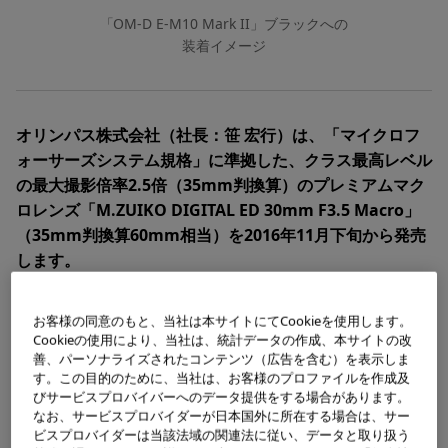
「OM-D E-M10 Mark II」ブラックへの
装着イメージ
オリンパス株式会社（社長：笹 宏行）は、「マイクロフ
ォーサーズシステム規格」に準拠した、クラス最高レベル
の最大撮影倍率2.5倍（35mm判換算）のプレミアムマク
ロレンズ「M.ZUIKO DIGITAL ED 30mm F3.5 Macro」
（35mm判換算60mm相当）を2016年11月下旬から発売
します。
お客様の同意のもと、当社は本サイトにてCookieを使用します。
主な特長
Cookieの使用により、当社は、統計データの作成、本サイトの改
善、パーソナライズされたコンテンツ（広告を含む）を表示しま
す。この目的のために、当社は、お客様のプロファイルを作成及
びサービスプロバイバーへのデータ提供をする場合があります。
1.
クラス最高レベル2.5倍（35mm判換算）の最大撮影
なお、サービスプロバイダーが日本国外に所在する場合は、サー
倍率
ビスプロバイダーは当該法域の関連法に従い、データと取り扱う