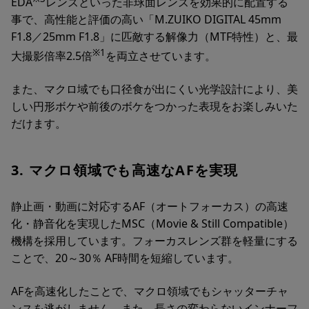
EDA
レンズといった非球面レンズを効果的に配置する
事で、高性能と評価の高い「M.ZUIKO DIGITAL 45mm
F1.8／25mm F1.8」に匹敵する解像力（MTF特性）と、最
※1
大撮影倍率2.5倍
を両立させています。
また、マクロ域でも口径食が出にくい光学設計により、美
しい円形ボケや前後のボケをつかった表現をお楽しみいた
だけます。
3. マクロ領域でも高速なAFを実現
静止画・動画に対応するAF（オートフォーカス）の高速
化・静音化を実現したMSC（Movie & Still Compatible）
機構を採用しています。フォーカスレンズ群を軽量にする
ことで、20～30％ AF時間を短縮しています。
AFを高速化したことで、マクロ領域でもシャッターチャ
ンスを逃がしません。また、長さの変わらないインナーフ