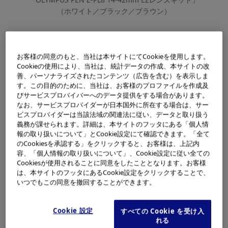
（ホワイト／ブラック／ブラウン）
オリンパス株式会社（社長：笹 宏行）は、ミラーレス一
お客様の同意のもと、当社は本サイトにてCookieを使用します。
Cookieの使用により、当社は、統計データの作成、本サイトの改
眼カメラ「OLYMPUS PEN E-PL8」の発売を記念して、期
善、パーソナライズされたコンテンツ（広告を含む）を表示しま
間中にミラーレス一眼カメラ「OLYMPUS PEN E-PL8」各
す。この目的のために、当社は、お客様のプロファイルを作成及
種キットをお買い上げの上、ご応募いただいたお客様を対
びサービスプロバイバーへのデータ提供をする場合があります。
なお、サービスプロバイダーが日本国外に所在する場合は、サー
象としたキャッシュバックキャンペーンを11月11日
ビスプロバイダーは当該法域の関連法に従い、データと取り扱う
（金）から実施します。
義務が課せられます。詳細は、本サイトのフッタにある「個人情
報の取り扱いについて」とCookie設定にて確認できます。「全て
のCookiesを承認する」をクリックすると、お客様は、上記内
容、「個人情報の取り扱いについて」、Cookie設定に従い全ての
キャンペーン概要
Cookiesが使用されることに同意をしたこととなります。お客様
は、本サイトのフッタにあるCookie設定をクリックすることで、
いつでもこの同意を撤回することができます。
名称
Cookie 設定
すべての Cookie を受け入
れる