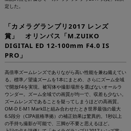
定した。
「カメラグランプリ2017 レンズ
賞」 オリンパス「M.ZUIKO
DIGITAL ED 12-100mm F4.0 IS
PRO」
高倍率ズームレンズでありながら高い性能を兼ね備えてい
る。標準／望遠ズームを1本にまとめ、さらにズーム全域
で開放F4を実現。被写体や撮影場所を選ばないオールラ
ウンダー。ズーム全域での画質が均一で、収差も少ない。
ズームレンズであることを疑ってしまうほどの高画質。
OM-D E-M1 MarkIIと組み合わせたとき世界最強の最大
6.5段分（CIPA規格準拠）の補正効果は驚異的。1秒以上
の手持ち撮影が可能で、三脚が不要と思えるほど。
上記の点を評価して「カメラグランプリ2017 レンズ賞」