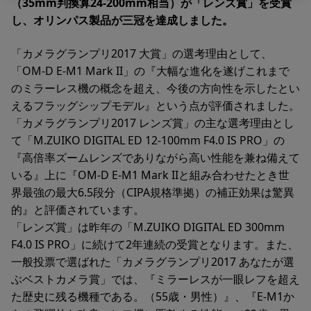
（35mm判換算24-200mm相当）が「レンズ賞」を受賞
し、オリンパス製品が三冠を達成しました。
「カメラグランプリ2017 大賞」の選考理由として、
「OM-D E-M1 Mark II」の『大幅な進化を遂げこれまで
のミラーレス機の概念を超え、今後の方向性を示したとい
えるフラッグシップモデル』という点が評価されました。
「カメラグランプリ2017 レンズ賞」の主な選考理由とし
て「M.ZUIKO DIGITAL ED 12-100mm F4.0 IS PRO」の
『高倍率ズームレンズでありながら高い性能を兼ね備えて
いる』上に『OM-D E-M1 Mark IIと組み合わせたとき世
界最強の最大6.5段分（CIPA規格準拠）の補正効果は驚異
的』と評価されています。
「レンズ賞」は昨年の「M.ZUIKO DIGITAL ED 300mm
F4.0 IS PRO」に続けて2年連続の受賞となります。また、
一般投票で選ばれた「カメラグランプリ2017 あなたが選
ぶベストカメラ賞」では、『ミラーレスが一眼レフを超え
た歴史に残る機種である。（55歳・男性）』、『E-M1か