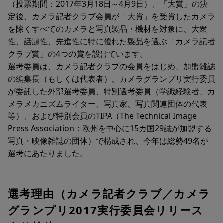
（投票期間：2017年3月18日～4月9日）、「大賞」の決
定後、カメラ記者クラブ会員が「大賞」を受賞したカメラ
を除くすべてのカメラと写真製品・機材を対象に、大衆
性、話題性、先進性に特に優れた製品を選ぶ「カメラ記者
クラブ賞」の4つの賞を設けています。
選考委員は、カメラ記者クラブの会員をはじめ、加盟雑誌
の編集長（もしくは代表者）、カメラグランプリ実行委員
が委託した外部選考委員、特別選考委員（学識経験者、カ
メラメカニズムライター、写真家、写真関連団体の代表
等）、および特別会員のTIPA（The Technical Image
Press Association：欧州を中心に15カ国29誌が加盟する
写真・映像雑誌の団体）で構成され、今年は総勢49名が
選考にあたりました。
選考理由（カメラ記者クラブ／カメラ
グランプリ2017実行委員会リリース