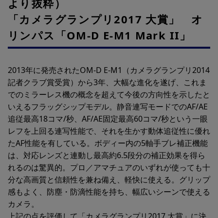
より抜粋）
「カメラグランプリ2017 大賞」 オ
リンパス「OM-D E-M1 Mark II」
2013年に発売されたOM-D E-M1（カメラグランプリ2014
記者クラブ賞受賞）から3年、大幅な進化を遂げ、これま
でのミラーレス機の概念を超えて今後の方向性を示したと
いえるフラッグシップモデル。静音連写モードでのAF/AE
追従最高18コマ/秒、AF/AE固定最高60コマ/秒という一眼
レフを上回る連写性能で、それを生かす動体追従性に優れ
たAF性能を有している。ボディー内の5軸手ブレ補正機能
は、対応レンズと連動し最高約6.5段分の補正効果を得ら
れるのは驚異的。プロ／アマチュアのいずれが使っても十
分な高画質と信頼性を兼ね備え、軽快に使える。グリップ
感もよく、防塵・防滴性能を持ち、幅広いシーンで使える
カメラ。
上記の点を評価して「カメラグランプリ2017 大賞」に決