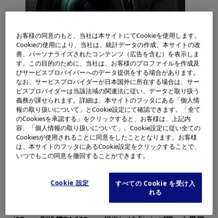
お客様の同意のもと、当社は本サイトにてCookieを使用します。
Cookieの使用により、当社は、統計データの作成、本サイトの改
善、パーソナライズされたコンテンツ（広告を含む）を表示しま
す。この目的のために、当社は、お客様のプロファイルを作成及
びサービスプロバイバーへのデータ提供をする場合があります。
「OM-D E-M1 Mark II」＋「M.ZUIKO DIGITAL ED 12-100mm
なお、サービスプロバイダーが日本国外に所在する場合は、サー
ビスプロバイダーは当該法域の関連法に従い、データと取り扱う
F4.0 IS PRO」
義務が課せられます。詳細は、本サイトのフッタにある「個人情
報の取り扱いについて」とCookie設定にて確認できます。「全て
のCookiesを承認する」をクリックすると、お客様は、上記内
容、「個人情報の取り扱いについて」、Cookie設定に従い全ての
オリンパス株式会社（社長：笹宏行）のデジタル一眼カメ
Cookiesが使用されることに同意をしたこととなります。お客様
ラ「OM-D E-M1 Mark II」が、国内で権威のある「カメ
は、本サイトのフッタにあるCookie設定をクリックすることで、
いつでもこの同意を撤回することができます。
ラグランプリ2017 （主催：カメラ記者クラブ）」におい
て、「大賞」および「あなたが選ぶベストカメラ賞」をダ
ブル受賞しました。また、「マイクロフォーサーズ規格」
Cookie 設定
すべての Cookie を受け入
れる
に準拠したプロユースの高性能高倍率ズームレンズ
「M.ZUIKO DIGITAL ED 12-100mm F4.0 IS PRO」