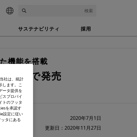
検索
サステナビリティ
採用
た機能を搭載
日本国内で発売
、当社は、統計
示します。こ
献
データ提供を
ビスプロバイ
イトのフッタ
iesを承認す
ie設定に従い
2020年7月1日
フッタにある
更新日：2020年11月27日