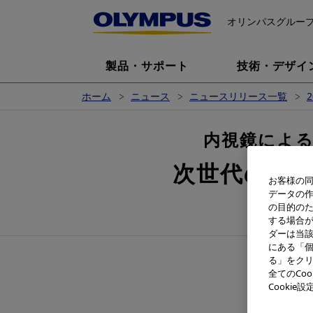
オリンパスグルー
製品・サポート
技術・デザイ
ホーム
ニュース
ニュースリリース一覧
2
内視鏡によ
次世代の内視
お客様の同
データの
の目的の
する場合
ダーは当
にある「個
る」をクリ
全てのCo
Cooki