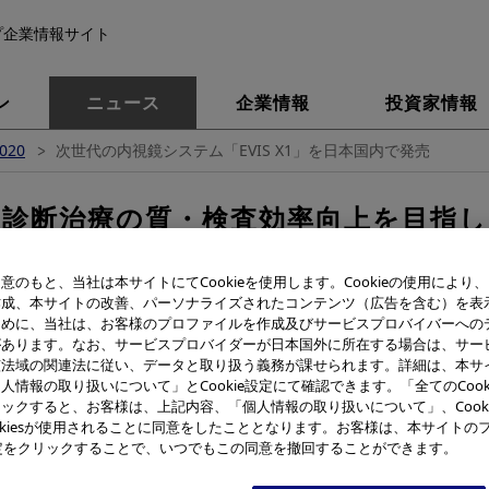
プ企業情報サイト
ン
ニュース
企業情報
投資家情報
020
次世代の内視鏡システム「EVIS X1」を日本国内で発売
る診断治療の質・検査効率向上を目指し
鏡システム「EVIS X1」を
意のもと、当社は本サイトにてCookieを使用します。Cookieの使用により
作成、本サイトの改善、パーソナライズされたコンテンツ（広告を含む）を表
がんなどの早期診断・低侵襲治療に貢
ために、当社は、お客様のプロファイルを作成及びサービスプロバイバーへの
があります。なお、サービスプロバイダーが日本国外に所在する場合は、サー
該法域の関連法に従い、データと取り扱う義務が課せられます。詳細は、本サ
人情報の取り扱いについて」とCookie設定にて確認できます。「全てのCook
ックすると、お客様は、上記内容、「個人情報の取り扱いについて」、Cook
okiesが使用されることに同意をしたこととなります。お客様は、本サイトの
e設定をクリックすることで、いつでもこの同意を撤回することができます。