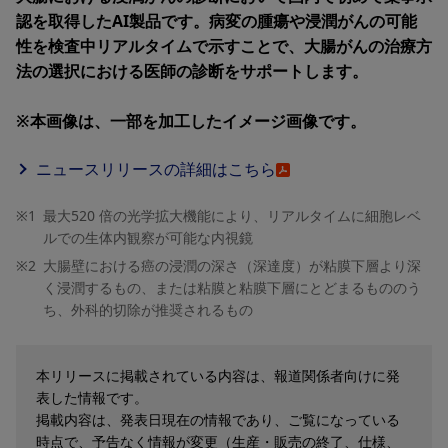
認を取得したAI製品です。病変の腫瘍や浸潤がんの可能
性を検査中リアルタイムで示すことで、大腸がんの治療方
法の選択における医師の診断をサポートします。
※本画像は、一部を加工したイメージ画像です。
ニュースリリースの詳細はこちら
※1
最大520 倍の光学拡大機能により、リアルタイムに細胞レベ
ルでの生体内観察が可能な内視鏡
※2
大腸壁における癌の浸潤の深さ（深達度）が粘膜下層より深
く浸潤するもの、または粘膜と粘膜下層にとどまるもののう
ち、外科的切除が推奨されるもの
本リリースに掲載されている内容は、報道関係者向けに発
表した情報です。
掲載内容は、発表日現在の情報であり、ご覧になっている
時点で、予告なく情報が変更（生産・販売の終了、仕様、