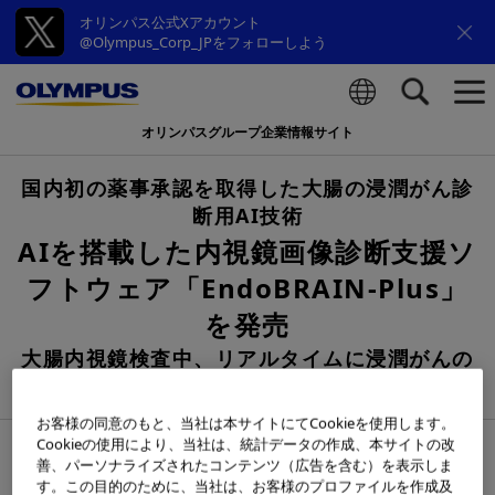
オリンパス公式Xアカウント
@Olympus_Corp_JPをフォローしよう
オリンパスグループ企業情報サイト
検索
国内初の薬事承認を取得した大腸の浸潤がん診
断用AI技術
AIを搭載した内視鏡画像診断支援ソ
フトウェア「EndoBRAIN-Plus」
を発売
大腸内視鏡検査中、リアルタイムに浸潤がんの
診断をサポート
お客様の同意のもと、当社は本サイトにてCookieを使用します。
Cookieの使用により、当社は、統計データの作成、本サイトの改
2021年1月27日
善、パーソナライズされたコンテンツ（広告を含む）を表示しま
す。この目的のために、当社は、お客様のプロファイルを作成及