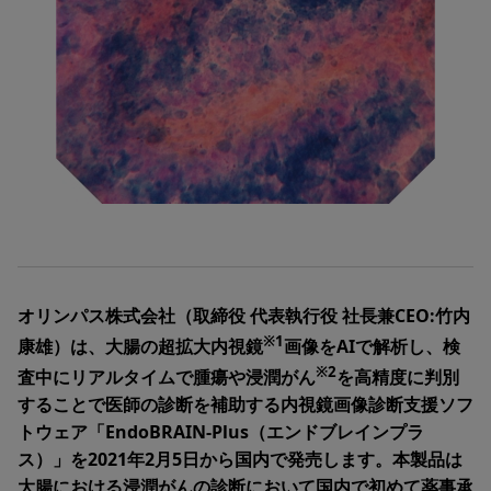
オリンパス株式会社（取締役 代表執行役 社長兼CEO:竹内
※1
康雄）は、大腸の超拡大内視鏡
画像をAIで解析し、検
※2
査中にリアルタイムで腫瘍や浸潤がん
を高精度に判別
することで医師の診断を補助する内視鏡画像診断支援ソフ
トウェア「EndoBRAIN-Plus（エンドブレインプラ
ス）」を2021年2月5日から国内で発売します。本製品は
大腸における浸潤がんの診断において国内で初めて薬事承