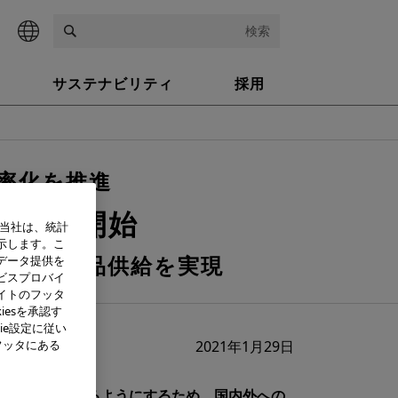
検索
サステナビリティ
採用
率化を推進
を稼働開始
、当社は、統計
示します。こ
場への製品供給を実現
データ提供を
ビスプロバイ
イトのフッタ
iesを承認す
ie設定に従い
フッタにある
2021年1月29日
かつ安定供給できるようにするため、国内外への