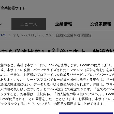
プ企業情報サイト
ン
ニュース
企業情報
投資家情報
021
オリンパスロジテックス、自動化設備を稼働開始
※1
力を従来比約1.8
倍に向上、物流効
スロジテックス、自動化設備
意のもと、当社は本サイトにてCookieを使用します。Cookieの使用により
作成、本サイトの改善、パーソナライズされたコンテンツ（広告を含む）を表
ニーズに対応し、迅速かつ安定した市
ために、当社は、お客様のプロファイルを作成及びサービスプロバイバーへの
があります。なお、サービスプロバイダーが日本国外に所在する場合は、サー
該法域の関連法に従い、データと取り扱う義務が課せられます。詳細は、本サ
人情報の取り扱いについて」とCookie設定にて確認できます。「全てのCook
ックすると、お客様は、上記内容、「個人情報の取り扱いについて」、Cook
okiesが使用されることに同意をしたこととなります。お客様は、本サイトの
e設定をクリックすることで、いつでもこの同意を撤回することができます。
長兼CEO：竹内 康雄）は、医療・科学関連製品をさらに迅速