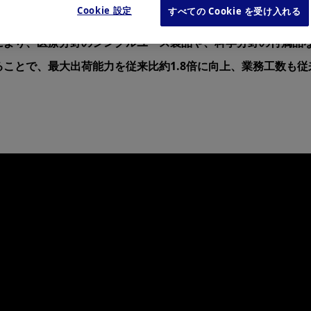
Cookie 設定
すべての Cookie を受け入れる
ス株式会社（社長：日野 晴夫 神奈川県相模原市）に、ロボッ
より、医療分野のシングルユース製品や、科学分野の付属品など
ことで、最大出荷能力を従来比約1.8倍に向上、業務工数も従来