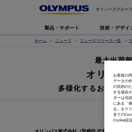
オリンパスグルー
製品・サポート
技術・デザイ
ホーム
ニュース
ニュースリリース一覧
2
最大出荷能
オリンパ
お客様の同
データの
多様化するお客様の
の目的の
する場合
ダーは当
にある「個
る」をクリ
全てのCo
Cooki
オリンパス株式会社（取締役 代表執行役 社