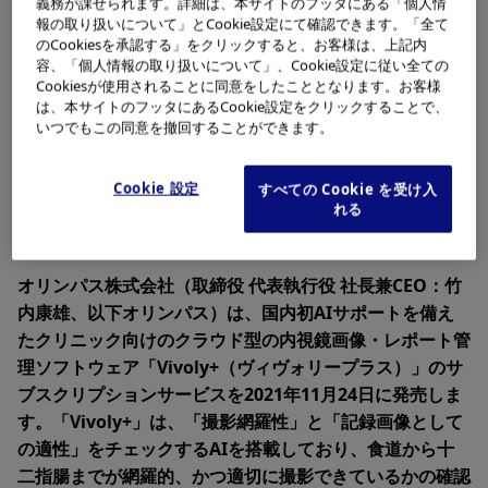
義務が課せられます。詳細は、本サイトのフッタにある「個人情
報の取り扱いについて」とCookie設定にて確認できます。「全て
のCookiesを承認する」をクリックすると、お客様は、上記内
容、「個人情報の取り扱いについて」、Cookie設定に従い全ての
Cookiesが使用されることに同意をしたこととなります。お客様
は、本サイトのフッタにあるCookie設定をクリックすることで、
いつでもこの同意を撤回することができます。
Cookie 設定
すべての Cookie を受け入
れる
オリンパス株式会社（取締役 代表執行役 社長兼CEO：竹
内康雄、以下オリンパス）は、国内初AIサポートを備え
たクリニック向けのクラウド型の内視鏡画像・レポート管
理ソフトウェア「Vivoly+（ヴィヴォリープラス）」のサ
ブスクリプションサービスを2021年11月24日に発売しま
す。「Vivoly+」は、「撮影網羅性」と「記録画像として
の適性」をチェックするAIを搭載しており、食道から十
二指腸までが網羅的、かつ適切に撮影できているかの確認