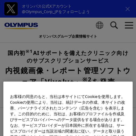
オリンパス公式Xアカウント
@Olympus_Corp_JPをフォローしよう
オリンパスグループ企業情報サイト
検索
※1
国内初
AIサポートを備えたクリニック向け
のサブスクリプションサービス
内視鏡画像・レポート管理ソフトウ
※2
ェア「Vivoly+」
を発売
撮影画像を評価するAIが医師の自己学習をサポ
お客様の同意のもと、当社は本サイトにてCookieを使用します。
ートし、医師のスキル向上に貢献
Cookieの使用により、当社は、統計データの作成、本サイトの改
善、パーソナライズされたコンテンツ（広告を含む）を表示しま
す。この目的のために、当社は、お客様のプロファイルを作成及
2021年11月24日
びサービスプロバイバーへのデータ提供をする場合があります。
なお、サービスプロバイダーが日本国外に所在する場合は、サー
ビスプロバイダーは当該法域の関連法に従い、データと取り扱う