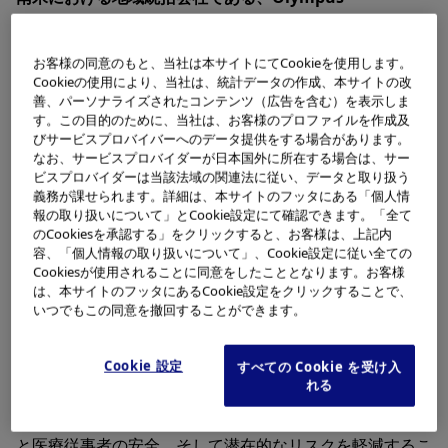
Corporation of the Americas（以下、OCA）は、気管
支内視鏡とレーザー治療機器またはアルゴンプラズマ凝固
お客様の同意のもと、当社は本サイトにてCookieを使用します。
療法を組み合わせて治療を行う際、気管支内で気管支内視
Cookieの使用により、当社は、統計データの作成、本サイトの改
鏡が燃焼する事象が発生したことに対応するため、本日あ
善、パーソナライズされたコンテンツ（広告を含む）を表示しま
す。この目的のために、当社は、お客様のプロファイルを作成及
らためて、自主的に医療現場に向けて再発防止に関する注
びサービスプロバイバーへのデータ提供をする場合があります。
意喚起を行います。
なお、サービスプロバイダーが日本国外に所在する場合は、サー
ビスプロバイダーは当該法域の関連法に従い、データと取り扱う
OCAは、一死亡例の他重篤な患者さんの傷害に関連する
義務が課せられます。詳細は、本サイトのフッタにある「個人情
報の取り扱いについて」とCookie設定にて確認できます。「全て
事象を受けて、気管支内視鏡と適合するレーザータイプを
のCookiesを承認する」をクリックすると、お客様は、上記内
明記し、適合しないレーザータイプを使用した際に生じる
容、「個人情報の取り扱いについて」、Cookie設定に従い全ての
リスクについて通知します。また既存のレーザー使用に関
Cookiesが使用されることに同意をしたこととなります。お客様
は、本サイトのフッタにあるCookie設定をクリックすることで、
する注意喚起を強化するために、気管支内視鏡の取扱説明
いつでもこの同意を撤回することができます。
書の更新を行います。これは市場からの製品回収ではあり
ません。なお、アルゴンプラズマ凝固療法（APC）使用に
Cookie 設定
すべての Cookie を受け入
よる気管支内で気管支内視鏡が燃焼する事象が1件発生し
れる
ましたが、燃焼の原因が特定できていないため、APC使用
に関する取扱説明書の更新は行っておりません。患者さん
と医療従事者の安全、そして潜在的なリスクを軽減するこ