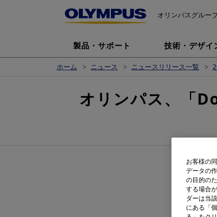
オリンパスグルー
製品・サポート
技術・デザイ
ホーム
ニュース
ニュースリリース一覧
2
オリンパス、「Dow Jo
お客様の同
データの
の目的の
する場合
ダーは当
にある「個
る」をクリ