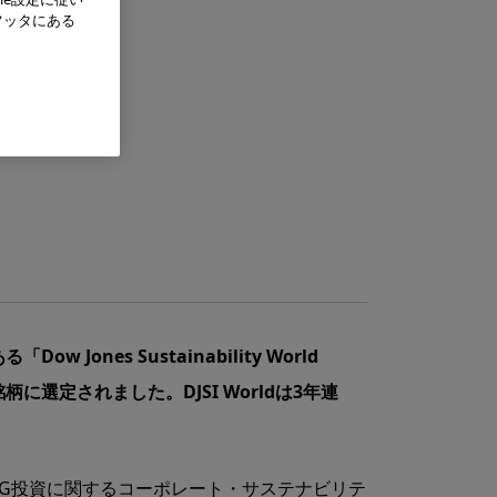
フッタにある
s Sustainability World
fic)」の構成銘柄に選定されました。DJSI Worldは3年連
 社 が共同開発したESG投資に関するコーポレート・サステナビリテ