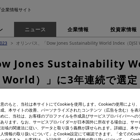
プ企業情報サイト
ン
ニュース
企業情報
投資家情報
023
オリンパス、「Dow Jones Sustainability World Index（
nes Sustainability Wo
World）」に3年連続で選定
意のもと、当社は本サイトにてCookieを使用します。Cookieの使用により
作成、本サイトの改善、パーソナライズされたコンテンツ（広告を含む）を表
ために、当社は、お客様のプロファイルを作成及びサービスプロバイバーへの
があります。なお、サービスプロバイダーが日本国外に所在する場合は、サー
該法域の関連法に従い、データと取り扱う義務が課せられます。詳細は、本サ
人情報の取り扱いについて」とCookie設定にて確認できます。「全てのCook
ックすると、お客様は、上記内容、「個人情報の取り扱いについて」、Cook