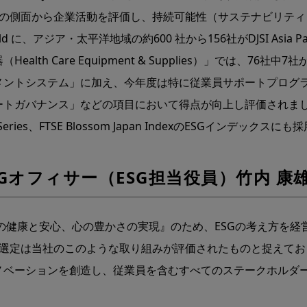
の側面から企業活動を評価し、持続可能性（サステナビリティ）
rld に、アジア・太平洋地域の約600 社から156社がDJSI Asia
alth Care Equipment & Supplies）」では、76社中
メントシステム」に加え、今年度は特に従業員サポートプログ
ートガバナンス」などの項目において得点が向上し評価されま
Series、FTSE Blossom Japan IndexのESGインデック
SGオフィサー（ESG担当役員）竹内 康
の健康と安心、心の豊かさの実現』のため、ESGの考え方を経
orld選定は当社のこのような取り組みが評価されたものと捉え
ノベーションを創造し、従業員を含むすべてのステークホルダ