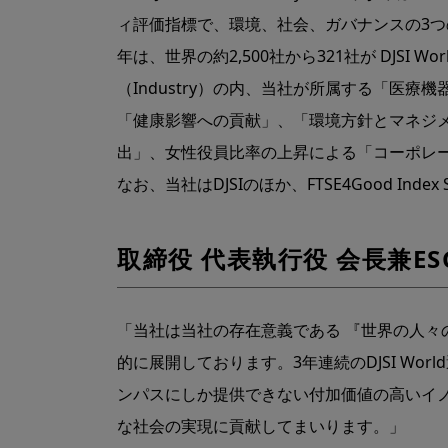
ィ評価指標で、環境、社会、ガバナンスの3つ
年は、世界の約2,500社から321社が DJSI Wo
（Industry）の内、当社が所属する「医療機器（He
「健康影響への貢献」、「環境方針とマネジ
出」、女性役員比率の上昇による「コーポレ
なお、当社はDJSIのほか、FTSE4Good Index 
取締役 代表執行役 会長兼E
「当社は当社の存在意義である 『世界の人々
的に展開しております。3年連続のDJSI W
ンパスにしか提供できない付加価値の高いイ
な社会の実現に貢献してまいります。」