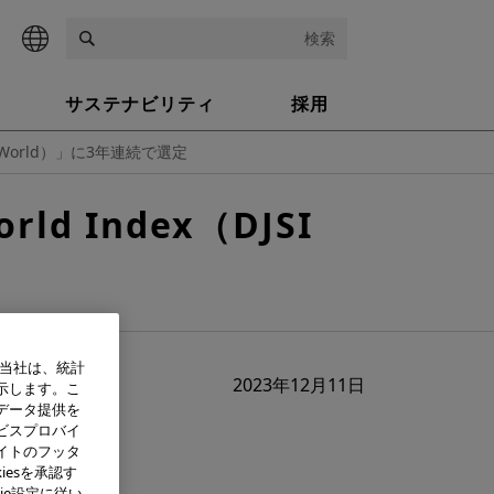
検索
サステナビリティ
採用
DJSI World）」に3年連続で選定
rld Index（DJSI
、当社は、統計
2023年12月11日
示します。こ
データ提供を
ビスプロバイ
イトのフッタ
iesを承認す
ie設定に従い