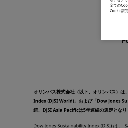
全てのCo
Cooki
オリンパス株式会社（以下、オリンパス）は、世界の代
Index (DJSI World)」および「Dow Jones Su
続、DJSI Asia Pacificは5年連続の選定とな
Dow Jones Sustainability Index (