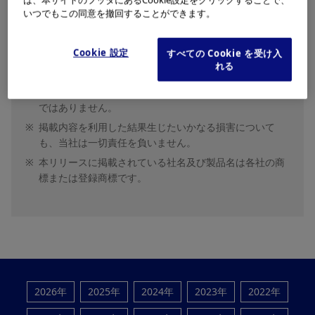
る時点で、予告なく情報が変更（生産・販売の終了、仕
いつでもこの同意を撤回することができます。
様、価格の変更等）されている場合があります。
※
掲載内容は、報道関係者、株主・投資家等の皆様向けに
Cookie 設定
すべての Cookie を受け入
発表した情報です。医療機器の情報（医薬品医療機器等
れる
法未承認品含む）が含まれることがありますが、その内
容は宣伝広告、医学的アドバイスを目的としているもの
ではありません。
※
掲載内容を利用した結果生じたいかなる損害について
も、当社は一切責任を負いません。
※
本リリースに掲載されている社名及び製品名は各社の商
標または登録商標です。
2026年
2025年
2024年
2023年
2022年