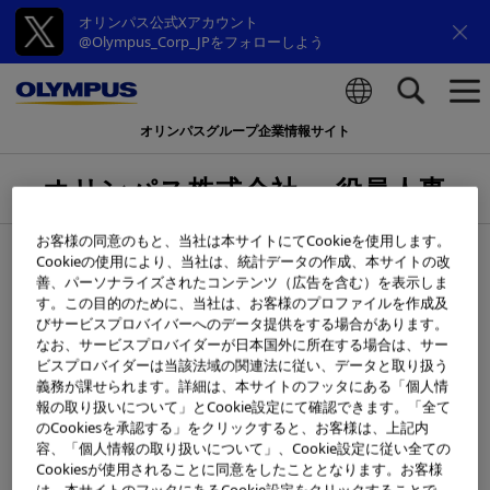
オリンパス公式Xアカウント
@Olympus_Corp_JPをフォローしよう
オリンパスグループ企業情報サイト
検索
オリンパス株式会社 役員人事
お客様の同意のもと、当社は本サイトにてCookieを使用します。
2024年3月29日
Cookieの使用により、当社は、統計データの作成、本サイトの改
善、パーソナライズされたコンテンツ（広告を含む）を表示しま
す。この目的のために、当社は、お客様のプロファイルを作成及
オリンパス株式会社は、下記の通り役員人事を行いますの
びサービスプロバイバーへのデータ提供をする場合があります。
で、お知らせいたします。
なお、サービスプロバイダーが日本国外に所在する場合は、サー
ビスプロバイダーは当該法域の関連法に従い、データと取り扱う
ニュースリリースの詳細はこちら
義務が課せられます。詳細は、本サイトのフッタにある「個人情
報の取り扱いについて」とCookie設定にて確認できます。「全て
のCookiesを承認する」をクリックすると、お客様は、上記内
容、「個人情報の取り扱いについて」、Cookie設定に従い全ての
Cookiesが使用されることに同意をしたこととなります。お客様
※
掲載内容は、発表日現在の情報であり、ご覧になってい
は、本サイトのフッタにあるCookie設定をクリックすることで、