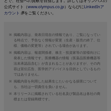
とで、社会への貢献を目指します。詳しくはオリンパスの
公式サイト（
www.olympus.co.jp
）ならびに
LinkedInア
カウント
をご覧ください。
※
掲載内容は、発表日現在の情報であり、ご覧になってい
る時点で、予告なく情報が変更（生産・販売の終了、仕
様、価格の変更等）されている場合があります。
※
掲載内容は、報道関係者、株主・投資家等の皆様向けに
発表した情報です。医療機器の情報（医薬品医療機器等
法未承認品含む）が含まれることがありますが、その内
容は宣伝広告、医学的アドバイスを目的としているもの
ではありません。
※
掲載内容を利用した結果生じたいかなる損害について
も、当社は一切責任を負いません。
※
本リリースに掲載されている社名及び製品名は各社の商
標または登録商標です。