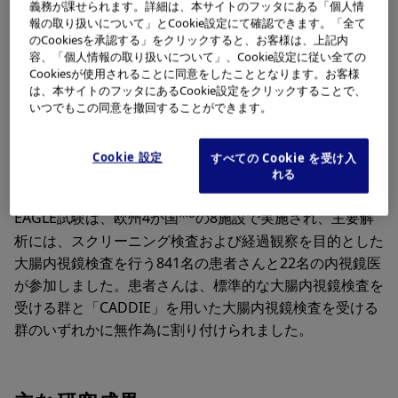
義務が課せられます。詳細は、本サイトのフッタにある「個人情
維持しながら、内視鏡医が大きな腺腫（特に平坦型）およ
報の取り扱いについて」とCookie設定にて確認できます。「全て
※3
び鋸歯（きょし）状病変（SSL）
といったがん化の予防
のCookiesを承認する」をクリックすると、お客様は、上記内
※4,5,6,7
において重要な病変
を検出する上で有用であるこ
容、「個人情報の取り扱いについて」、Cookie設定に従い全ての
Cookiesが使用されることに同意をしたこととなります。お客様
とを示しました。
は、本サイトのフッタにあるCookie設定をクリックすることで、
いつでもこの同意を撤回することができます。
EAGLE試験の概要
Cookie 設定
すべての Cookie を受け入
れる
※8
EAGLE試験は、欧州4か国
の8施設で実施され、主要解
析には、スクリーニング検査および経過観察を目的とした
大腸内視鏡検査を行う841名の患者さんと22名の内視鏡医
が参加しました。患者さんは、標準的な大腸内視鏡検査を
受ける群と「CADDIE」を用いた大腸内視鏡検査を受ける
群のいずれかに無作為に割り付けられました。