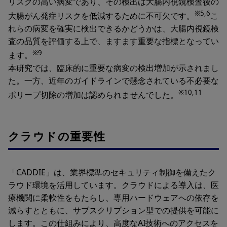
リスクの高い病変であり、その検出は大腸内視鏡検査後の
※5,6
大腸がん発症リスクを低減するために不可欠です。
こ
れらの病変を確実に検出できるかどうかは、大腸内視鏡検
査の品質を評価する上で、ますます重要な指標となってい
※9
ます。
本研究では、臨床的に重要な病変の検出増加が示されまし
た。一方、近年のガイドラインで懸念されている不必要な
※10,11
ポリープ切除の増加は認められませんでした。
クラウドの重要性
「CADDIE」は、業界標準のセキュリティ制御を備えたク
ラウド環境を活用しています。クラウドによる導入は、医
療機関に柔軟性をもたらし、専用ハードウェアへの依存を
減らすとともに、サブスクリプション型での提供を可能に
します。この仕組みにより、高度なAI技術へのアクセスを