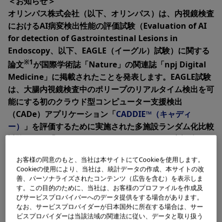
＜お知らせ＞
オリンパス株式会社（以下、オリンパス）は、内視鏡検査
におけるAI病変検出性能の評価試験（Evaluation of AI
for detection of Gastrointestinal Lesions in
Endoscopy、以下、EAGLE（イーグル）試験）に関する
※1
論文
が国際学術誌「Nature」の関連誌「npj Digital
Medicine」に掲載されたことを発表します。EAGLE試験
は、大腸内視鏡検査中のポリープのリアルタイム検出を可
能にする初のクラウド型コンピューター支援検出
（CADe）アプリケーション「
CADDIE™（キャディ
ー）
」を評価するために実施された多施設ランダム化比較
試験です。「CADDIE」は、インテリジェント内視鏡エコ
システム「OLYSENSE（オリセンス）」の第一弾として
お客様の同意のもと、当社は本サイトにてCookieを使用します。
導入されたソリューションで、
米国食品医薬品局（FDA）
Cookieの使用により、当社は、統計データの作成、本サイトの改
による510(K)認可
および
欧州医療機器規則（MDR）に基
善、パーソナライズされたコンテンツ（広告を含む）を表示しま
※2
す。この目的のために、当社は、お客様のプロファイルを作成及
づくCEマーク認証
を取得しています。
びサービスプロバイバーへのデータ提供をする場合があります。
なお、サービスプロバイダーが日本国外に所在する場合は、サー
EAGLE試験は、クラウド型AIが、安全性やワークフローを
ビスプロバイダーは当該法域の関連法に従い、データと取り扱う