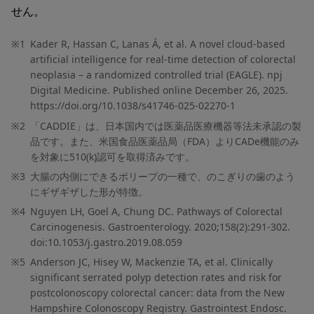
せん。
※1
Kader R, Hassan C, Lanas Á, et al. A novel cloud-based
artificial intelligence for real-time detection of colorectal
neoplasia – a randomized controlled trial (EAGLE). npj
Digital Medicine. Published online December 26, 2025.
https://doi.org/10.1038/s41746-025-02270-1
※2
「CADDIE」は、日本国内では医薬品医療機器等法未承認の製
品です。また、米国食品医薬品局（FDA）よりCADe機能のみ
を対象に510(k)認可を取得済みです。
※3
大腸の内側にできるポリープの一種で、のこぎりの歯のよう
にギザギザした形が特徴。
※4
Nguyen LH, Goel A, Chung DC. Pathways of Colorectal
Carcinogenesis. Gastroenterology. 2020;158(2):291-302.
doi:10.1053/j.gastro.2019.08.059
※5
Anderson JC, Hisey W, Mackenzie TA, et al. Clinically
significant serrated polyp detection rates and risk for
postcolonoscopy colorectal cancer: data from the New
Hampshire Colonoscopy Registry. Gastrointest Endosc.