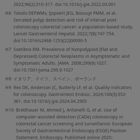
2022;96(2):310-317. doi:10.1016/j.gie.2022.03.001
※6
Toledo DEFWMv, IJspeert JEG, Bossuyt PMM, et al.
Serrated polyp detection and risk of interval post-
colonoscopy colorectal cancer: a population-based study.
Lancet Gastroenterol Hepatol. 2022;7(8):747-754.
doi:10.1016/s2468-1253(22)00090-5
※7
Soetikno RM. Prevalence of Nonpolypoid (Flat and
Depressed) Colorectal Neoplasms in Asymptomatic and
Symptomatic Adults. JAMA. 2008;299(9):1027.
doi:10.1001/jama.299.9.1027
※8
イタリア、ドイツ、スペイン、ポーランド
※9
Rex DK, Anderson JC, Butterly LF, et al. Quality indicators
for colonoscopy. Gastrointest Endosc. 2024;100(3):352-
381. doi:10.1016/j.gie.2024.04.2905
※10
Bretthauer M, Ahmed J, Antonelli G, et al. Use of
computer-assisted detection (CADe) colonoscopy in
colorectal cancer screening and surveillance: European
Society of Gastrointestinal Endoscopy (ESGE) Position
Statement. Endoscopy. Published online 2025:.