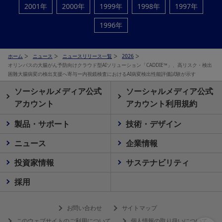
2001年
2000年
1999年
1998年
1997年
1996年
ホーム
ニュース
ニュースリリース一覧
2026
オリンパスの大腸がん予防向けクラウド型AIソリューション「CADDIE™」、高リスク・検出
困難大腸病変の検出支援へ寄与ー内視鏡検査におけるAI病変検出性能評価試験が示す
ソーシャルメディア公式
ソーシャルメディア公式
アカウント
アカウント利用規約
製品・サポート
技術・デザイン
ニュース
企業情報
投資家情報
サステナビリティ
採用
お問い合わせ
サイトマップ
このウェブサイトのご利用について
個人情報の取り扱いについて