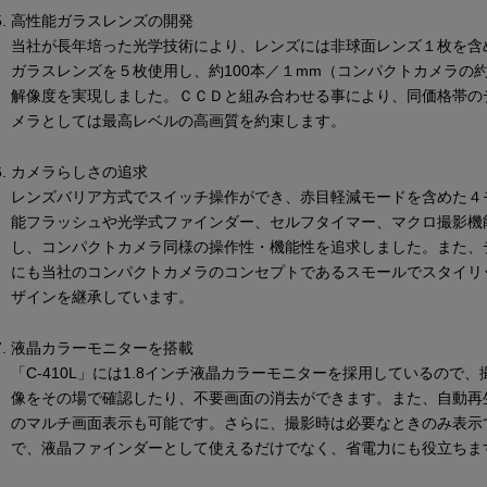
高性能ガラスレンズの開発
当社が長年培った光学技術により、レンズには非球面レンズ１枚を含
ガラスレンズを５枚使用し、約100本／１mm（コンパクトカメラの
解像度を実現しました。ＣＣＤと組み合わせる事により、同価格帯の
メラとしては最高レベルの高画質を約束します。
カメラらしさの追求
レンズバリア方式でスイッチ操作ができ、赤目軽減モードを含めた４
能フラッシュや光学式ファインダー、セルフタイマー、マクロ撮影機
し、コンパクトカメラ同様の操作性・機能性を追求しました。また、
にも当社のコンパクトカメラのコンセプトであるスモールでスタイリ
ザインを継承しています。
液晶カラーモニターを搭載
「C-410L」には1.8インチ液晶カラーモニターを採用しているので
像をその場で確認したり、不要画面の消去ができます。また、自動再
のマルチ画面表示も可能です。さらに、撮影時は必要なときのみ表示
で、液晶ファインダーとして使えるだけでなく、省電力にも役立ちま