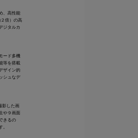
め、高性能
約２倍）の高
デジタルカ
モード多機
能等を搭載
デザイン的
ッシュなデ
、撮影した画
生や９画面
できるの
す。