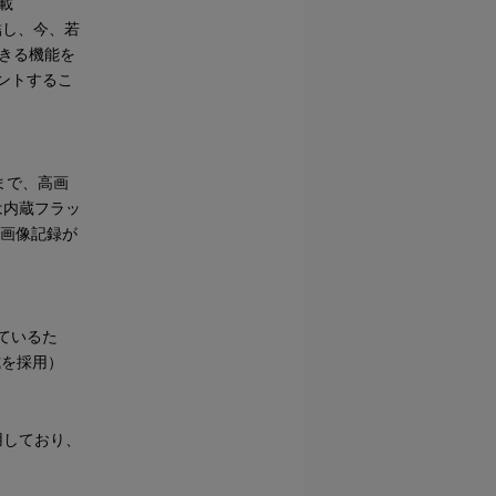
載
結し、今、若
きる機能を
ントするこ
まで、高画
は内蔵フラッ
の画像記録が
ているた
式を採用）
用しており、