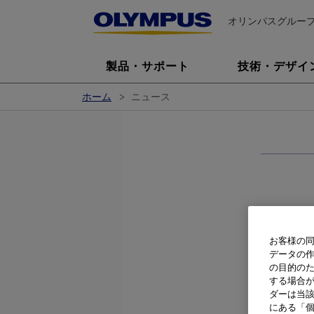
オリンパスグルー
製品・サポート
技術・デザイ
ホーム
ニュース
世
お客様の同
データの
の目的の
する場合
ダーは当
にある「個