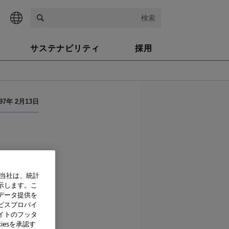
検索
サステナビリティ
採用
997年 2月13日
搭載
、当社は、統計
示します。こ
データ提供を
ビスプロバイ
イトのフッタ
iesを承認す