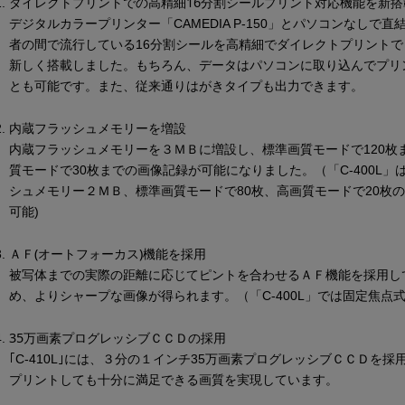
ダイレクトプリントでの高精細16分割シールプリント対応機能を新搭
デジタルカラープリンター「CAMEDIA P-150」とパソコンなしで直
者の間で流行している16分割シールを高精細でダイレクトプリントで
新しく搭載しました。もちろん、データはパソコンに取り込んでプリ
とも可能です。また、従来通りはがきタイプも出力できます。
内蔵フラッシュメモリーを増設
内蔵フラッシュメモリーを３ＭＢに増設し、標準画質モードで120枚
質モードで30枚までの画像記録が可能になりました。（「C-400L」
シュメモリー２ＭＢ、標準画質モードで80枚、高画質モードで20枚
可能)
ＡＦ(オートフォーカス)機能を採用
被写体までの実際の距離に応じてピントを合わせるＡＦ機能を採用し
め、よりシャープな画像が得られます。（「C-400L」では固定焦点
35万画素プログレッシブＣＣＤの採用
｢C-410L｣には、３分の１インチ35万画素プログレッシブＣＣＤを採
プリントしても十分に満足できる画質を実現しています。