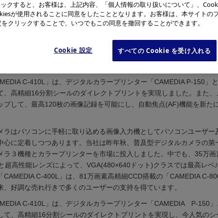
ックすると、お客様は、上記内容、「個人情報の取り扱いについて」、Cook
okiesが使用されることに同意をしたこととなります。お客様は、本サイトの
e設定をクリックすることで、いつでもこの同意を撤回することができます。
Cookie 設定
すべての Cookie を受け入れる
「CAMEDIA C-410L」
MEDIA C-410L」は、デジタルカラープリンター「CAMEDIA P-150
て、高精細16分割シールのダイレクトプリントを実現しました。また、
ップして、最高120枚の画像記録を可能にし、自動焦点(AF)機能を新た
メラはパソコンに手軽に取り込める画像入力機としてパソコンユーザー
中心に定着しつつあります。当社は昨年秋、普及型デジタルカメラの第
メラ３機種とカラープリンターを市場に投入しました。中でも、35万画
と超高性能レンズによって、VGA(480×640ドット)クラスでは最高レ
AMEDIA C-400L」は、81万画素高精細CCD搭載の「CAMEDIA C-8
来、好調な売れ行きで多くのユーザーの支持を得ています。
MEDIA C-410L」は、デジタルカラープリンター「CAMEDIA P-15
して、高精細16分割シールのダイレクトプリントを実現し、今人気のシ