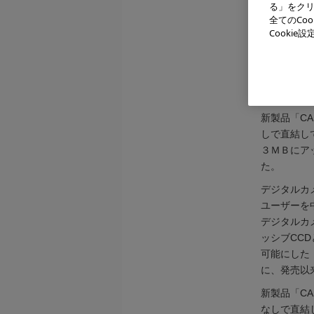
る」をクリ
全てのCo
Cooki
新製品「CA
しで直結し
３ＭＢにア
た。
デジタルカ
ユーザーを
デジタルカ
ッシブCCD
可能にした「C
に、発売以
新製品「CA
なしで直結