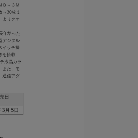
ＭＢ→３Ｍ
枚→30枚ま
、よりクオ
長年培った
型デジタル
スイッチ操
等を搭載
ンチ液晶カラ
。また、モ
、通信アダ
売日
年 3月 5日