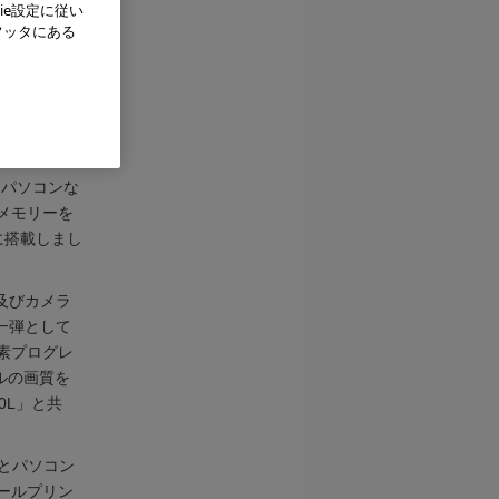
ie設定に従い
フッタにある
」とパソコンな
メモリーを
に搭載しまし
及びカメラ
一弾として
素プログレ
ベルの画質を
00L」と共
0」とパソコン
ールプリン