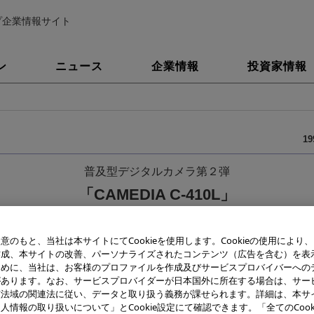
プ企業情報サイト
ン
ニュース
企業情報
投資家情報
1
普及型デジタルカメラ第２弾
「CAMEDIA C-410L」
界初、ダイレクトプリントでの高精細16分割シール対応機能新
意のもと、当社は本サイトにてCookieを使用します。Cookieの使用により
作成、本サイトの改善、パーソナライズされたコンテンツ（広告を含む）を表
ために、当社は、お客様のプロファイルを作成及びサービスプロバイバーへの
があります。なお、サービスプロバイダーが日本国外に所在する場合は、サー
該法域の関連法に従い、データと取り扱う義務が課せられます。詳細は、本サ
人情報の取り扱いについて」とCookie設定にて確認できます。「全てのCook