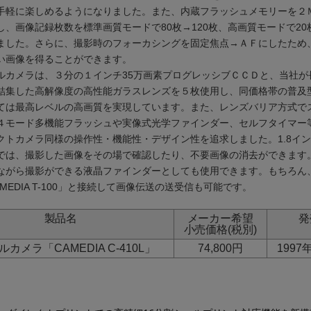
手軽に楽しめるようになりました。また、内蔵フラッシュメモリーを２
し、画像記録枚数を標準画質モードで80枚→120枚、高画質モードで20
ました。さらに、撮影時のフォーカシングを固定焦点→ＡＦにしたため
い画像を得ることができます。
ルカメラは、３分の１インチ35万画素プログレッシブＣＣＤと、当社が
結集した高解像度の高性能ガラスレンズを５枚使用し、同価格帯の普及
ては最高レベルの高画質を実現しています。また、レンズバリア方式で
４モード多機能フラッシュや実像式光学ファインダー、セルフタイマー
クトカメラ同様の操作性・機能性・デザイン性を追求しました。1.8イ
では、撮影した画像をその場で確認したり、不要画像の消去ができます
ながら撮影ができる液晶ファインダーとしても使用できます。もちろん
MEDIA T-100」と接続して画像伝送の送受信も可能です。
製品名
メーカー希望
発
小売価格(税別)
カメラ「CAMEDIA C-410L」
74,800円
1997