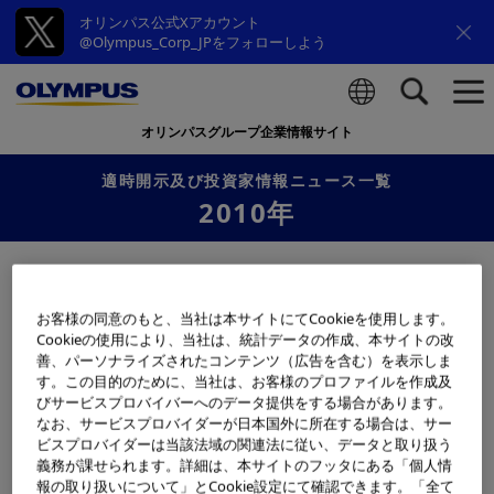
オリンパス公式Xアカウント
@Olympus_Corp_JPをフォローしよう
オリンパスグループ企業情報サイト
検索
適時開示及び投資家情報ニュース一覧
2010年
2010年12月28日
お知らせ
お客様の同意のもと、当社は本サイトにてCookieを使用します。
当社子会社であるアイ・ティー・エックス株式
Cookieの使用により、当社は、統計データの作成、本サイトの改
会社株式に対する公開買付けの結果に関するお
善、パーソナライズされたコンテンツ（広告を含む）を表示しま
知らせ
す。この目的のために、当社は、お客様のプロファイルを作成及
びサービスプロバイバーへのデータ提供をする場合があります。
なお、サービスプロバイダーが日本国外に所在する場合は、サー
2010年12月06日
お知らせ
ビスプロバイダーは当該法域の関連法に従い、データと取り扱う
義務が課せられます。詳細は、本サイトのフッタにある「個人情
自己株式の取得状況に関するお知らせ
報の取り扱いについて」とCookie設定にて確認できます。「全て