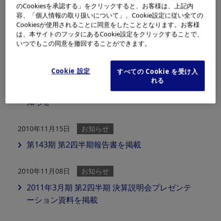
のCookiesを承認する」をクリックすると、お客様は、上記内
容、「個人情報の取り扱いについて」、Cookie設定に従い全ての
2010年12月03日
お知らせ
Cookiesが使用されることに同意をしたこととなります。お客様
オリンパスレビュー（第143期中間報告書）を
は、本サイトのフッタにあるCookie設定をクリックすることで、
いつでもこの同意を撤回することができます。
掲載
Cookie 設定
すべての Cookie を受け入
2010年11月24日
お知らせ
れる
自己株式の取得状況および取得終了に関するお
知らせ
2010年11月15日
お知らせ
第143期 第2四半期報告書を掲載
2010年11月08日
お知らせ
2011年3月期 第2四半期 決算説明会プレゼンテ
ーション資料を掲載