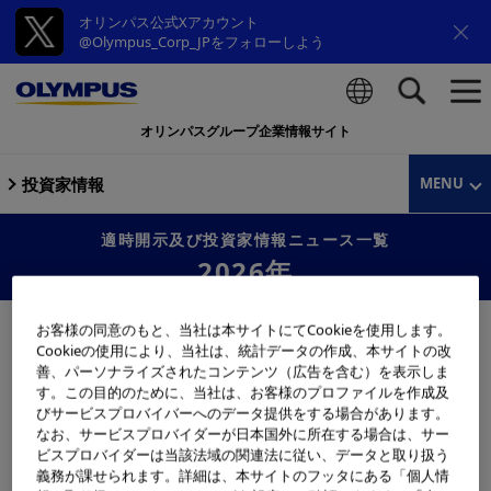
オリンパス公式Xアカウント
@Olympus_Corp_JPをフォローしよう
オリンパスグループ企業情報サイト
検索
投資家情報
MENU
適時開示及び投資家情報ニュース一覧
2026年
お客様の同意のもと、当社は本サイトにてCookieを使用します。
2026年08月07日
お知らせ
Cookieの使用により、当社は、統計データの作成、本サイトの改
善、パーソナライズされたコンテンツ（広告を含む）を表示しま
2027年3月期第1四半期決算情報を掲載
す。この目的のために、当社は、お客様のプロファイルを作成及
びサービスプロバイバーへのデータ提供をする場合があります。
なお、サービスプロバイダーが日本国外に所在する場合は、サー
2026年07月17日
お知らせ
ビスプロバイダーは当該法域の関連法に従い、データと取り扱う
義務が課せられます。詳細は、本サイトのフッタにある「個人情
執行役の異動に関するお知らせ