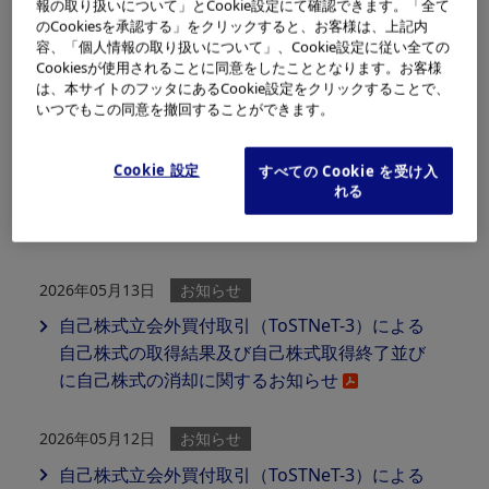
報の取り扱いについて」とCookie設定にて確認できます。「全て
のCookiesを承認する」をクリックすると、お客様は、上記内
2026年06月02日
お知らせ
容、「個人情報の取り扱いについて」、Cookie設定に従い全ての
Cookiesが使用されることに同意をしたこととなります。お客様
（開示事項の経過）BioProtect Ltd.の株式の取
は、本サイトのフッタにあるCookie設定をクリックすることで、
得（子会社化）の完了に関するお知らせ
いつでもこの同意を撤回することができます。
2026年05月26日
お知らせ
Cookie 設定
すべての Cookie を受け入
れる
BioProtect Ltd.の株式の取得（子会社化）に関
するお知らせ
2026年05月13日
お知らせ
自己株式立会外買付取引（ToSTNeT-3）による
自己株式の取得結果及び自己株式取得終了並び
に自己株式の消却に関するお知らせ
2026年05月12日
お知らせ
自己株式立会外買付取引（ToSTNeT-3）による