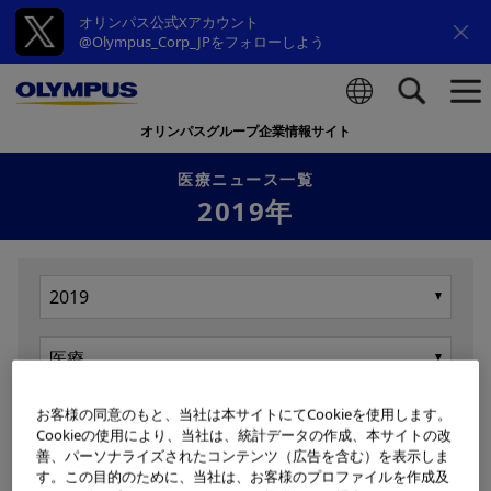
オリンパス公式Xアカウント
@Olympus_Corp_JPをフォローしよう
オリンパスグループ企業情報サイト
検索
医療ニュース一覧
2019年
お客様の同意のもと、当社は本サイトにてCookieを使用します。
表示
Cookieの使用により、当社は、統計データの作成、本サイトの改
善、パーソナライズされたコンテンツ（広告を含む）を表示しま
す。この目的のために、当社は、お客様のプロファイルを作成及