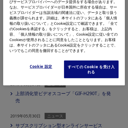
びサービスプロバイバーへのデータ提供をする場合があります。
なお、サービスプロバイダーが日本国外に所在する場合は、サー
ビスプロバイダーは当該法域の関連法に従い、データと取り扱う
2019年10月07日
ニュース
義務が課せられます。詳細は、本サイトのフッタにある「個人情
操作性、挿入性と超音波画質を向上させた「超
報の取り扱いについて」とCookie設定にて確認できます。「全て
のCookiesを承認する」をクリックすると、お客様は、上記内
音波消化管ビデオスコープ GF-UE290」発売
容、「個人情報の取り扱いについて」、Cookie設定に従い全ての
Cookiesが使用されることに同意をしたこととなります。お客様
2019年09月26日
ニュース
は、本サイトのフッタにあるCookie設定をクリックすることで、
いつでもこの同意を撤回することができます。
膵胆管疾患の内視鏡的治療をより効率的に ガイ
ドワイヤロック機能付きディスポーザブル鉗子
Cookie 設定
すべての Cookie を受け入
栓 「CleverLock」を発売
れる
2019年05月31日
ニュース
上部消化管ビデオスコープ「GIF-H290T」を発
売
2019年05月30日
ニュース
サブスクリプション型オンラインサービス