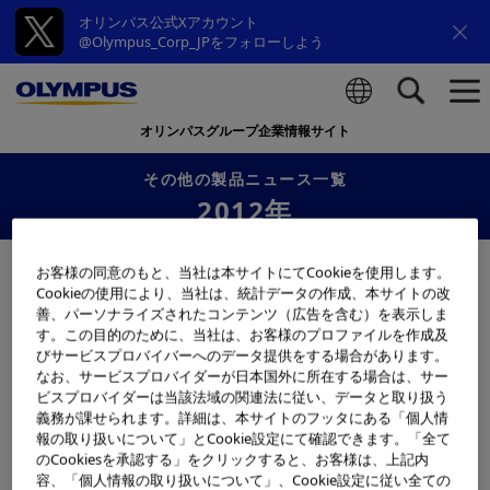
オリンパス公式Xアカウント
@Olympus_Corp_JPをフォローしよう
オリンパスグループ企業情報サイト
検索
その他の製品ニュース一覧
2012年
お客様の同意のもと、当社は本サイトにてCookieを使用します。
Cookieの使用により、当社は、統計データの作成、本サイトの改
善、パーソナライズされたコンテンツ（広告を含む）を表示しま
す。この目的のために、当社は、お客様のプロファイルを作成及
びサービスプロバイバーへのデータ提供をする場合があります。
なお、サービスプロバイダーが日本国外に所在する場合は、サー
ビスプロバイダーは当該法域の関連法に従い、データと取り扱う
義務が課せられます。詳細は、本サイトのフッタにある「個人情
報の取り扱いについて」とCookie設定にて確認できます。「全て
のCookiesを承認する」をクリックすると、お客様は、上記内
表示
容、「個人情報の取り扱いについて」、Cookie設定に従い全ての