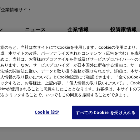
プ企業情報サイト
ン
ニュース
企業情報
投資家情報
ループの経営理念を改定
意のもと、当社は本サイトにてCookieを使用します。Cookieの使用により
作成、本サイトの改善、パーソナライズされたコンテンツ（広告を含む）を表
ために、当社は、お客様のプロファイルを作成及びサービスプロバイバーへの
2019年の創業100周年を前に
があります。なお、サービスプロバイダーが日本国外に所在する場合は、サー
該法域の関連法に従い、データと取り扱う義務が課せられます。詳細は、本サ
ンパスグループの経営理念
人情報の取り扱いについて」とCookie設定にて確認できます。「全てのCook
ックすると、お客様は、上記内容、「個人情報の取り扱いについて」、Cook
okiesが使用されることに同意をしたこととなります。お客様は、本サイトの
e設定をクリックすることで、いつでもこの同意を撤回することができます。
Cookie 設定
すべての Cookie を受け入れる