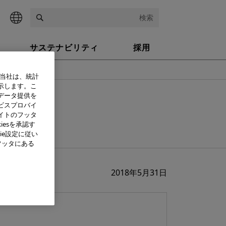
検索
サステナビリティ
採用
、当社は、統計
示します。こ
データ提供を
ビスプロバイ
イトのフッタ
を改定
iesを承認す
ie設定に従い
フッタにある
2018年5月31日