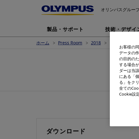
オリンパスグルー
製品・サポート
技術・デザイ
ホーム
Press Room
2018
オリンパスグ
お客様の同
データの
の目的の
する場合
ダーは当
オリ
にある「個
る」をクリ
全てのCo
Cooki
ダウンロード