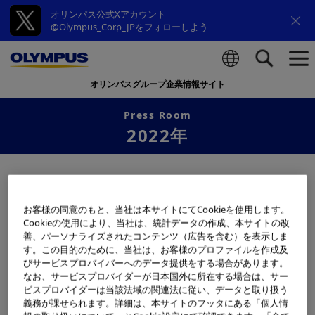
オリンパス公式Xアカウント
@Olympus_Corp_JPをフォローしよう
オリンパスグループ企業情報サイト
検索
Press Room
2022年
2022年12月16日
企業情報
オリンパス、「Dow Jones Sustainability
お客様の同意のもと、当社は本サイトにてCookieを使用します。
Cookieの使用により、当社は、統計データの作成、本サイトの改
World Index （DJSI World）」に２年連続で選
善、パーソナライズされたコンテンツ（広告を含む）を表示しま
定
す。この目的のために、当社は、お客様のプロファイルを作成及
びサービスプロバイバーへのデータ提供をする場合があります。
なお、サービスプロバイダーが日本国外に所在する場合は、サー
2022年12月06日
医療
ビスプロバイダーは当該法域の関連法に従い、データと取り扱う
ベトナムにおける内視鏡AI診断の普及実証に向
義務が課せられます。詳細は、本サイトのフッタにある「個人情