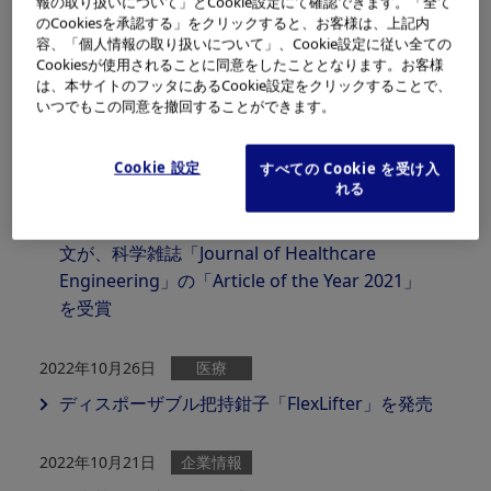
報の取り扱いについて」とCookie設定にて確認できます。「全て
けた総務省プロジェクトに参画
のCookiesを承認する」をクリックすると、お客様は、上記内
容、「個人情報の取り扱いについて」、Cookie設定に従い全ての
Cookiesが使用されることに同意をしたこととなります。お客様
2022年12月05日
企業情報
は、本サイトのフッタにあるCookie設定をクリックすることで、
オリンパス、「Olympus Asia Pacific
いつでもこの同意を撤回することができます。
Innovation Program」を開始
Cookie 設定
すべての Cookie を受け入
れる
2022年12月02日
医療
「EVIS X1」の画像技術「TXI」に関する技術論
文が、科学雑誌「Journal of Healthcare
Engineering」の「Article of the Year 2021」
を受賞
2022年10月26日
医療
ディスポーザブル把持鉗子「FlexLifter」を発売
2022年10月21日
企業情報