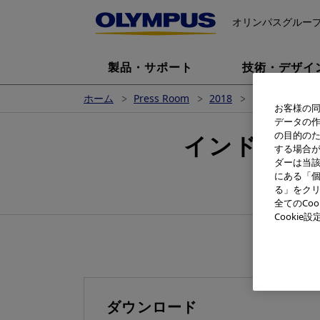
オリンパスグルー
製品・サポート
技術・デザイ
ホーム
Press Room
2018
インドネシア
お客様の同
データの
の目的の
インドネシ
する場合
ダーは当
オ
にある「個
る」をクリ
全てのCo
Cooki
ダウンロード