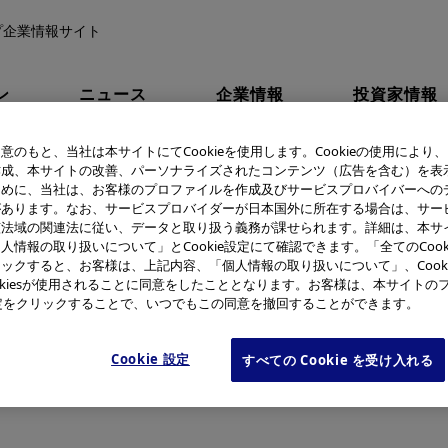
プ企業情報サイト
ン
ニュース
企業情報
投資家情報
・スラウェシ島地震・津波被害に対する オリンパスグループの支援につ
意のもと、当社は本サイトにてCookieを使用します。Cookieの使用により
作成、本サイトの改善、パーソナライズされたコンテンツ（広告を含む）を表
ために、当社は、お客様のプロファイルを作成及びサービスプロバイバーへの
ア・スラウェシ島地震・津波
があります。なお、サービスプロバイダーが日本国外に所在する場合は、サー
該法域の関連法に従い、データと取り扱う義務が課せられます。詳細は、本サ
リンパスグループの支援につ
人情報の取り扱いについて」とCookie設定にて確認できます。「全てのCook
ックすると、お客様は、上記内容、「個人情報の取り扱いについて」、Cook
okiesが使用されることに同意をしたこととなります。お客様は、本サイトの
e設定をクリックすることで、いつでもこの同意を撤回することができます。
Cookie 設定
すべての Cookie を受け入れる