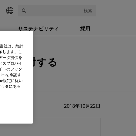
検索
サステナビリティ
採用
いて
、当社は、統計
示します。こ
データ提供を
被害に対する
ビスプロバイ
イトのフッタ
いて
iesを承認す
ie設定に従い
フッタにある
2018年10月22日