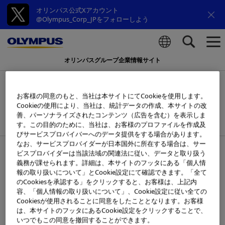
オリンパス公式Xアカウント
@Olympus_Corp_JPをフォローしよう
オリンパスグループ企業情報サイト
検索
オリンパス、韓国の消化器用メタ
お客様の同意のもと、当社は本サイトにてCookieを使用します。
リックステントメーカー
Cookieの使用により、当社は、統計データの作成、本サイトの改
善、パーソナライズされたコンテンツ（広告を含む）を表示しま
Taewoong Medical社の買収完了
す。この目的のために、当社は、お客様のプロファイルを作成及
びサービスプロバイバーへのデータ提供をする場合があります。
なお、サービスプロバイダーが日本国外に所在する場合は、サー
2024年1月24日
ビスプロバイダーは当該法域の関連法に従い、データと取り扱う
義務が課せられます。詳細は、本サイトのフッタにある「個人情
報の取り扱いについて」とCookie設定にて確認できます。「全て
のCookiesを承認する」をクリックすると、お客様は、上記内
容、「個人情報の取り扱いについて」、Cookie設定に従い全ての
Cookiesが使用されることに同意をしたこととなります。お客様
は、本サイトのフッタにあるCookie設定をクリックすることで、
いつでもこの同意を撤回することができます。