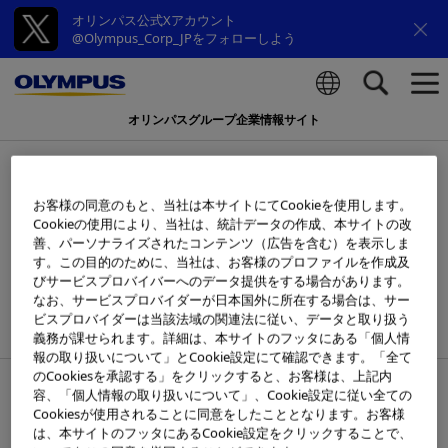
オリンパス公式Xアカウント
@Olympus_Corp_JPをフォローしよう
オリンパスグループ企業情報サイト
検索
オリンパス、高周波シーリングデ
バイス「POWERSEAL」シリーズ
お客様の同意のもと、当社は本サイトにてCookieを使用します。
Cookieの使用により、当社は、統計データの作成、本サイトの改
の
善、パーソナライズされたコンテンツ（広告を含む）を表示しま
す。この目的のために、当社は、お客様のプロファイルを作成及
新デザインを発売
びサービスプロバイバーへのデータ提供をする場合があります。
ラインアップ拡充により、手術室での選択の幅
なお、サービスプロバイダーが日本国外に所在する場合は、サー
ビスプロバイダーは当該法域の関連法に従い、データと取り扱う
を広げる
義務が課せられます。詳細は、本サイトのフッタにある「個人情
報の取り扱いについて」とCookie設定にて確認できます。「全て
のCookiesを承認する」をクリックすると、お客様は、上記内
2024年8月27日
容、「個人情報の取り扱いについて」、Cookie設定に従い全ての
Cookiesが使用されることに同意をしたこととなります。お客様
は、本サイトのフッタにあるCookie設定をクリックすることで、