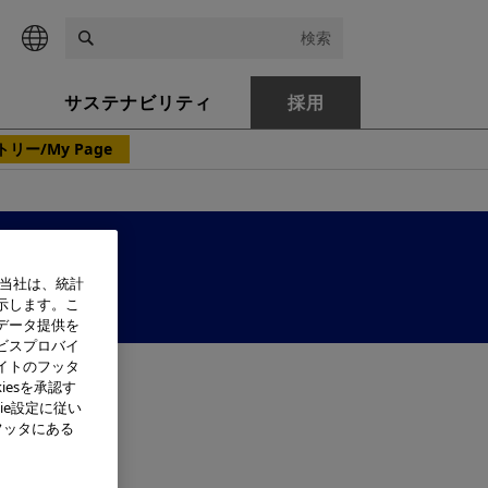
検索
サステナビリティ
採用
リー/My Page
、当社は、統計
示します。こ
データ提供を
ビスプロバイ
イトのフッタ
iesを承認す
ie設定に従い
フッタにある
か