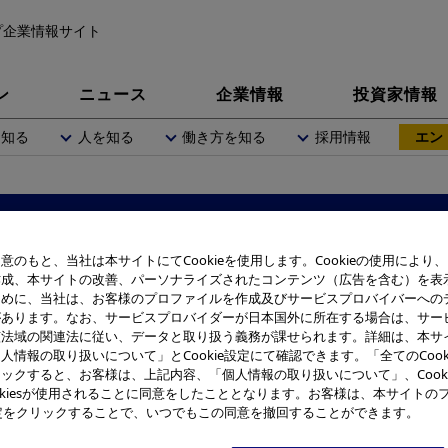
プ企業情報サイト
ン
ニュース
企業情報
投資家情報
を知る
人を知る
働き方を知る
採用情報
エント
障がい者採用
意のもと、当社は本サイトにてCookieを使用します。Cookieの使用により
作成、本サイトの改善、パーソナライズされたコンテンツ（広告を含む）を表
ために、当社は、お客様のプロファイルを作成及びサービスプロバイバーへの
があります。なお、サービスプロバイダーが日本国外に所在する場合は、サー
該法域の関連法に従い、データと取り扱う義務が課せられます。詳細は、本サ
人情報の取り扱いについて」とCookie設定にて確認できます。「全てのCook
ックすると、お客様は、上記内容、「個人情報の取り扱いについて」、Cook
okiesが使用されることに同意をしたこととなります。お客様は、本サイトの
e設定をクリックすることで、いつでもこの同意を撤回することができます。
オリンパスでチャレンジしてみません