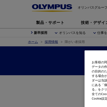
オリンパスグルー
製品・サポート
技術・デザイ
新卒採用
オリンパスを知る
仕事
ホーム
採用情報
障がい者採用
お客様の同
データの
の目的の
する場合
ダーは当
にある「個
る」をクリ
全てのCo
Cooki