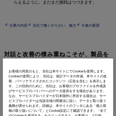
らえるように。まだまだ挑戦はつづきます。
仕事の内容
当社で働くやりがい、魅力
今後の展望
対話と改善の積み重ねこそが、製品を
強くする。
お客様の同意のもと、当社は本サイトにてCookieを使用します。
Cookieの使用により、当社は、統計データの作成、本サイトの改
善、パーソナライズされたコンテンツ（広告を含む）を表示しま
業務内容を教えてください。
す。この目的のために、当社は、お客様のプロファイルを作成及
びサービスプロバイバーへのデータ提供をする場合があります。
なお、サービスプロバイダーが日本国外に所在する場合は、サー
ビスプロバイダーは当該法域の関連法に従い、データと取り扱う
義務が課せられます。詳細は、本サイトのフッタにある「個人情
報の取り扱いについて」とCookie設定にて確認できます。「全て
のCookiesを承認する」をクリックすると、お客様は、上記内