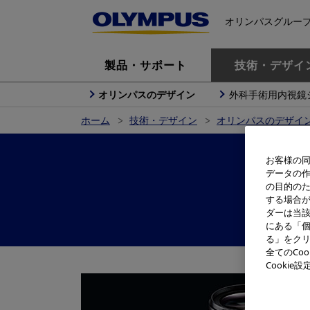
オリンパスグルー
製品・サポート
技術・デザイ
オリンパスのデザイン
外科手術用内視鏡
ホーム
技術・デザイン
オリンパスのデザイ
お客様の同
データの
の目的の
M.
する場合
ダーは当
にある「個
る」をクリ
全てのCo
Cooki