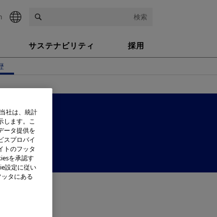
h
検索
サステナビリティ
採用
歴
、当社は、統計
示します。こ
データ提供を
ンズ）
ビスプロバイ
イトのフッタ
iesを承認す
ie設定に従い
フッタにある