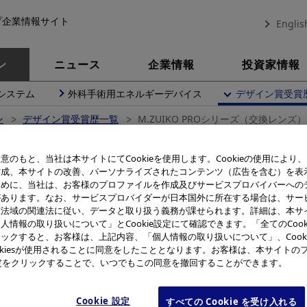
プ企業情報サイト
Englis
ン
ニュース
企業情報
投資家情報
システム
外科手術用エネルギーデバイス
デザイン賞受賞
ン
デザイン賞受賞歴一覧
M.ZUIKO PROシリーズ（交換レンズ）
意のもと、当社は本サイトにてCookieを使用します。Cookieの使用により
デザイン賞受賞製品
作成、本サイトの改善、パーソナライズされたコンテンツ（広告を含む）を表
ために、当社は、お客様のプロファイルを作成及びサービスプロバイバーへの
ZUIKO PROシリーズ（交換レ
があります。なお、サービスプロバイダーが日本国外に所在する場合は、サー
該法域の関連法に従い、データと取り扱う義務が課せられます。詳細は、本サ
人情報の取り扱いについて」とCookie設定にて確認できます。「全てのCook
ックすると、お客様は、上記内容、「個人情報の取り扱いについて」、Cook
okiesが使用されることに同意をしたこととなります。お客様は、本サイトの
e設定をクリックすることで、いつでもこの同意を撤回することができます。
受賞
Cookie 設定
すべての Cookie を受け入れる