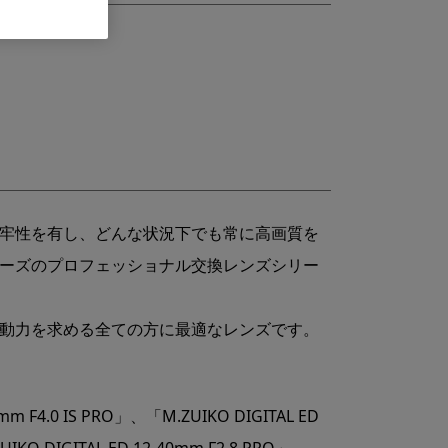
牢性を有し、どんな状況下でも常に高画質を
ーズのプロフェッショナル交換レンズシリー
動力を求める全ての方に最適なレンズです。
0mm F4.0 IS PRO」、「M.ZUIKO DIGITAL ED
IKO DIGITAL ED 12-40mm F2.8 PRO」、