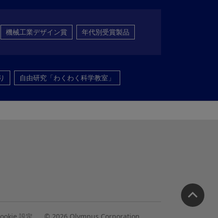
機械工業デザイン賞
年代別受賞製品
り
自由研究「わくわく科学教室」
ookie 設定
© 2026 Olympus Corporation