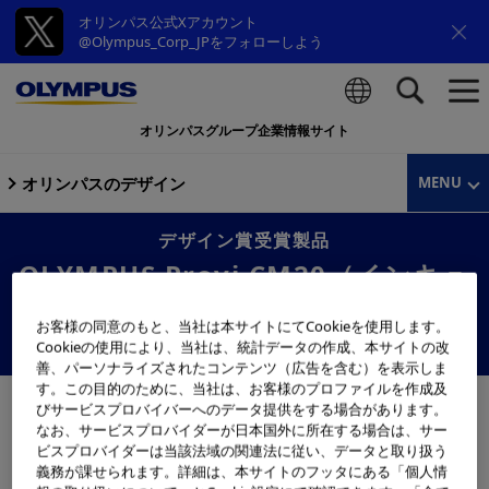
オリンパス公式Xアカウント
@Olympus_Corp_JPをフォローしよう
オリンパスグループ企業情報サイト
検索
オリンパスのデザイン
MENU
デザイン賞受賞製品
OLYMPUS Provi CM20（インキュ
ベーションモニタリングシステ
お客様の同意のもと、当社は本サイトにてCookieを使用します。
ム）
Cookieの使用により、当社は、統計データの作成、本サイトの改
善、パーソナライズされたコンテンツ（広告を含む）を表示しま
す。この目的のために、当社は、お客様のプロファイルを作成及
びサービスプロバイバーへのデータ提供をする場合があります。
なお、サービスプロバイダーが日本国外に所在する場合は、サー
ビスプロバイダーは当該法域の関連法に従い、データと取り扱う
義務が課せられます。詳細は、本サイトのフッタにある「個人情