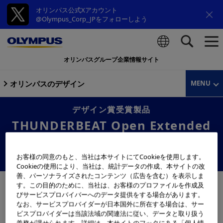
オリンパス公式Xアカウント
@Olympus_Corp_JPをフォローしよう
オリンパスグループ企業情報サイト
検索
オリンパスのデザイン
MENU
デザイン賞受賞製品
THUNDERBEAT Open Extended
Jaw（外科手術用エネルギーデバイ
ス）
お客様の同意のもと、当社は本サイトにてCookieを使用します。
Cookieの使用により、当社は、統計データの作成、本サイトの改
善、パーソナライズされたコンテンツ（広告を含む）を表示しま
す。この目的のために、当社は、お客様のプロファイルを作成及
びサービスプロバイバーへのデータ提供をする場合があります。
なお、サービスプロバイダーが日本国外に所在する場合は、サー
ビスプロバイダーは当該法域の関連法に従い、データと取り扱う
義務が課せられます。詳細は、本サイトのフッタにある「個人情