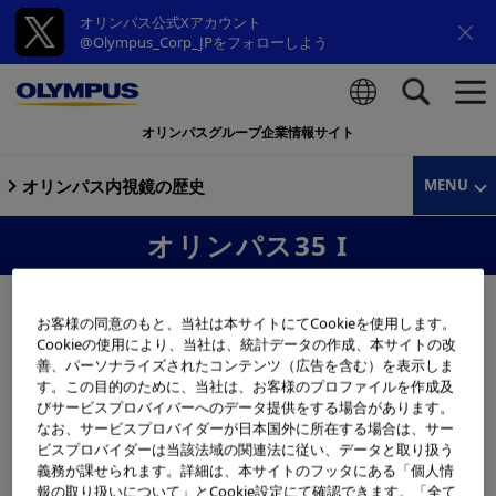
オリンパス公式Xアカウント
@Olympus_Corp_JPをフォローしよう
オリンパスグループ企業情報サイト
検索
オリンパス内視鏡の歴史
MENU
オリンパス35 I
お客様の同意のもと、当社は本サイトにてCookieを使用します。
Cookieの使用により、当社は、統計データの作成、本サイトの改
善、パーソナライズされたコンテンツ（広告を含む）を表示しま
す。この目的のために、当社は、お客様のプロファイルを作成及
びサービスプロバイバーへのデータ提供をする場合があります。
なお、サービスプロバイダーが日本国外に所在する場合は、サー
ビスプロバイダーは当該法域の関連法に従い、データと取り扱う
義務が課せられます。詳細は、本サイトのフッタにある「個人情
報の取り扱いについて」とCookie設定にて確認できます。「全て