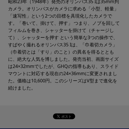
昭和23年（1948年）発売のオリンパス35 Iは35mm判
カメラ。オリンパスがカメラに求める「小型、軽量」
「速写性」という2つの目標を具現化したカメラで
す。「巻いて、掛けて、押す」 つまり、ノブを回して
フィルムを巻き、シャッターを掛けて（チャージし
て）、シャッターを押す という簡単な3つの操作で、
すばやく撮れるオリンパス35 Iは、「巾着切カメラ」
（巾着切とは「すり」のこと）の異名を得るととも
に、絶大な人気を博しました。発売当初、画面サイズ
は24×32mmでしたが、GHQの指導もあり、スライド
マウントに対応する現在の24×36mmに変更されまし
た。価格は10,600円。このシリーズはV型まで進化を
続けました。