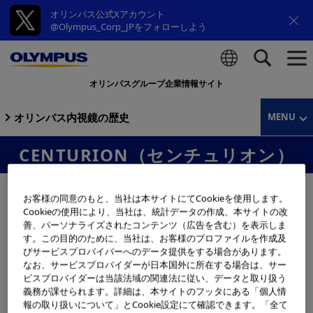
オリンパス公式Xアカウント
@Olympus_Corp_JPをフォローしよう
オリンパスグループ企業情報サイト
検索
オリンパス内視鏡の歴史
MENU
CENTURION（センチュリオン）
お客様の同意のもと、当社は本サイトにてCookieを使用します。
Cookieの使用により、当社は、統計データの作成、本サイトの改
善、パーソナライズされたコンテンツ（広告を含む）を表示しま
す。この目的のために、当社は、お客様のプロファイルを作成及
びサービスプロバイバーへのデータ提供をする場合があります。
なお、サービスプロバイダーが日本国外に所在する場合は、サー
ビスプロバイダーは当該法域の関連法に従い、データと取り扱う
義務が課せられます。詳細は、本サイトのフッタにある「個人情
報の取り扱いについて」とCookie設定にて確認できます。「全て