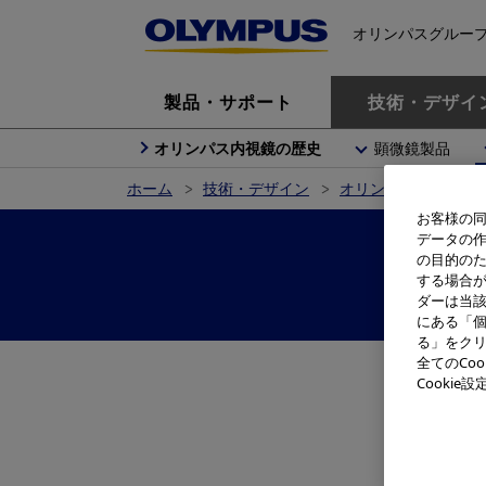
オリンパスグルー
製品・サポート
技術・デザイ
オリンパス内視鏡の歴史
顕微鏡製品
ホーム
技術・デザイン
オリンパス製品の歴
お客様の同
データの
の目的の
する場合
ダーは当
にある「個
る」をクリ
全てのCo
Cooki