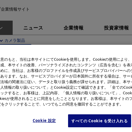
プ企業情報サイト
ン
ニュース
企業情報
投資家情報
カメラ製品
史
カメラ製品
i Snap
意のもと、当社は本サイトにてCookieを使用します。Cookieの使用により
作成、本サイトの改善、パーソナライズされたコンテンツ（広告を含む）を表
ために、当社は、お客様のプロファイルを作成及びサービスプロバイバーへの
i Snap
があります。なお、サービスプロバイダーが日本国外に所在する場合は、サー
該法域の関連法に従い、データと取り扱う義務が課せられます。詳細は、本サ
人情報の取り扱いについて」とCookie設定にて確認できます。「全てのCook
ックすると、お客様は、上記内容、「個人情報の取り扱いについて」、Cook
okiesが使用されることに同意をしたこととなります。お客様は、本サイトの
e設定をクリックすることで、いつでもこの同意を撤回することができます。
Cookie 設定
すべての Cookie を受け入れる
製品名
i Snap