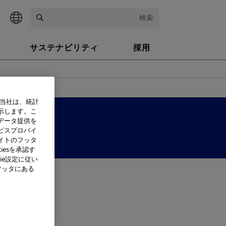
検索
サステナビリティ
採用
、当社は、統計
示します。こ
データ提供を
ビスプロバイ
イトのフッタ
iesを承認す
ie設定に従い
フッタにある