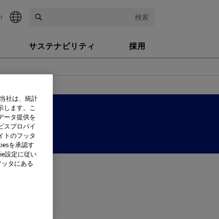
h
検索
サステナビリティ
採用
、当社は、統計
示します。こ
データ提供を
ビスプロバイ
イトのフッタ
iesを承認す
ie設定に従い
フッタにある