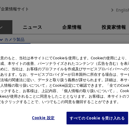
プ企業情報サイト
Englis
ン
ニュース
企業情報
投資家情報
カメラ製品
史
カメラ製品
XA
意のもと、当社は本サイトにてCookieを使用します。Cookieの使用により
作成、本サイトの改善、パーソナライズされたコンテンツ（広告を含む）を表
ために、当社は、お客様のプロファイルを作成及びサービスプロバイバーへの
XA
があります。なお、サービスプロバイダーが日本国外に所在する場合は、サー
該法域の関連法に従い、データと取り扱う義務が課せられます。詳細は、本サ
人情報の取り扱いについて」とCookie設定にて確認できます。「全てのCook
ックすると、お客様は、上記内容、「個人情報の取り扱いについて」、Cook
okiesが使用されることに同意をしたこととなります。お客様は、本サイトの
e設定をクリックすることで、いつでもこの同意を撤回することができます。
Cookie 設定
すべての Cookie を受け入れる