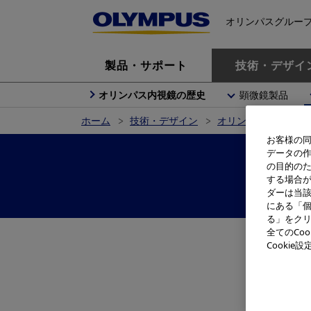
オリンパスグルー
製品・サポート
技術・デザイ
オリンパス内視鏡の歴史
顕微鏡製品
ホーム
技術・デザイン
オリンパス製品の歴
お客様の同
データの
の目的の
する場合
ダーは当
にある「個
る」をクリ
全てのCo
Cooki