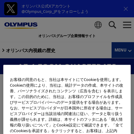
オリンパス公式Xアカウント
@Olympus_Corp_JPをフォローしよう
オリンパスグループ企業情報サイト
検索
オリンパス内視鏡の歴史
MENU
AZ-1 ZOOM QUARTZDATE
お客様の同意のもと、当社は本サイトにてCookieを使用します。
Cookieの使用により、当社は、統計データの作成、本サイトの改
善、パーソナライズされたコンテンツ（広告を含む）を表示しま
す。この目的のために、当社は、お客様のプロファイルを作成及
びサービスプロバイバーへのデータ提供をする場合があります。
なお、サービスプロバイダーが日本国外に所在する場合は、サー
ビスプロバイダーは当該法域の関連法に従い、データと取り扱う
義務が課せられます。詳細は、本サイトのフッタにある「個人情
報の取り扱いについて」とCookie設定にて確認できます。「全て
のCookiesを承認する」をクリックすると、お客様は、上記内