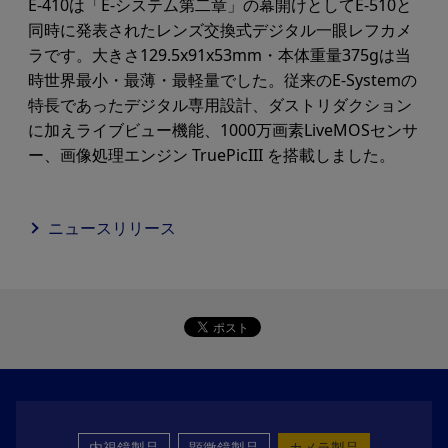
E-410は「E-システム第二章」の幕開けとしてE-510と
同時に発表されたレンズ交換式デジタル一眼レフカメ
ラです。大きさ129.5x91x53mm・本体重量375gは当
時世界最小・最薄・最軽量でした。従来のE-Systemの
特長であったデジタル専用設計、ダストリダクション
に加えライブビュー機能、1000万画素LiveMOSセンサ
ー、画像処理エンジン TruePicIII を搭載しました。
ニュースリリース
内視鏡製品
顕微鏡製品
カメラ製品