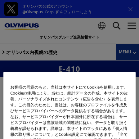
オリンパス公式Xアカウント
@Olympus_Corp_JPをフォローしよう
オリンパスグループ企業情報サイト
検索
オリンパス内視鏡の歴史
MENU
E-410
お客様の同意のもと、当社は本サイトにてCookieを使用します。
Cookieの使用により、当社は、統計データの作成、本サイトの改
善、パーソナライズされたコンテンツ（広告を含む）を表示しま
す。この目的のために、当社は、お客様のプロファイルを作成及
びサービスプロバイバーへのデータ提供をする場合があります。
なお、サービスプロバイダーが日本国外に所在する場合は、サー
ビスプロバイダーは当該法域の関連法に従い、データと取り扱う
義務が課せられます。詳細は、本サイトのフッタにある「個人情
報の取り扱いについて」とCookie設定にて確認できます。「全て