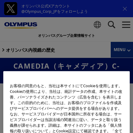
オリンパス公式Xアカウント
@Olympus_Corp_JPをフォローしよう
オリンパスグループ企業情報サイト
検索
オリンパス内視鏡の歴史
MENU
CAMEDIA（キャメディア）C-
2040ZOOM
お客様の同意のもと、当社は本サイトにてCookieを使用します。
Cookieの使用により、当社は、統計データの作成、本サイトの改
善、パーソナライズされたコンテンツ（広告を含む）を表示しま
す。この目的のために、当社は、お客様のプロファイルを作成及
びサービスプロバイバーへのデータ提供をする場合があります。
なお、サービスプロバイダーが日本国外に所在する場合は、サー
ビスプロバイダーは当該法域の関連法に従い、データと取り扱う
義務が課せられます。詳細は、本サイトのフッタにある「個人情
報の取り扱いについて」とCookie設定にて確認できます。「全て