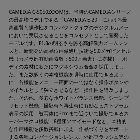
CAMEDIA C-5050ZOOMは、当時のCAMEDIAシリーズ
の最高峰モデルである「CAMEDIA E-20」における最
高画質と操作性をコンパクトタイプのデジタルカメラ
において実現させることをコンセプトとして開発した
モデルです。F1.8の明るさを誇る高解像力ズームレン
ズと、新開発の高品位画像処理技術を5.0メガピクセル
機（カメラ部有効画素数：500万画素）に搭載し、ボ
ディの素材に新たにマグネシウム合金を採用しまし
た。また数多くの本格機能を瞬時に使用できるよう
に、各機能をメニュー画面の中ではなく操作ボタンや
ダイヤルとして独立させるなど、操作性を追及しまし
た。その他、多彩なホワイトバランス機能、シーンプ
リセット機能、撮影時と再生時に有効なヒストグラム
表示の採用、被写体に3cmまで近づいて撮影できるス
ーパーマクロ機能、8種類のマイモードなど、本格的
な作画機能を多数搭載に加え、作品づくりをサポート
する各種コンバージョンレンズ、外部フラッシュ等の