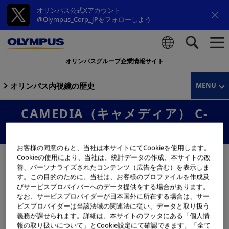
オリンパス公式Xアカウント
@Olympus_Corp_JPをフォローしよう
オリンパスグループ企業情報サイト
検索
オリンパス内視鏡の歴史
MENU
CAMEDIA（キャメディア） C-
990ZOOM
お客様の同意のもと、当社は本サイトにてCookieを使用します。
Cookieの使用により、当社は、統計データの作成、本サイトの改
善、パーソナライズされたコンテンツ（広告を含む）を表示しま
す。この目的のために、当社は、お客様のプロファイルを作成及
びサービスプロバイバーへのデータ提供をする場合があります。
なお、サービスプロバイダーが日本国外に所在する場合は、サー
ビスプロバイダーは当該法域の関連法に従い、データと取り扱う
義務が課せられます。詳細は、本サイトのフッタにある「個人情
報の取り扱いについて」とCookie設定にて確認できます。「全て