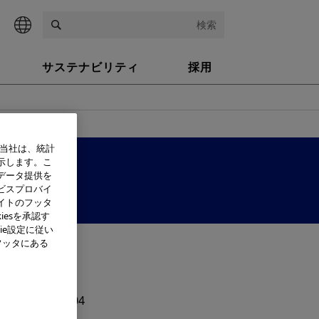
検索
サステナビリティ
採用
、当社は、統計
示します。こ
04
データ提供を
ビスプロバイ
イトのフッタ
iesを承認す
ie設定に従い
フッタにある
ITAL MODEL 2004