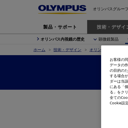
オリンパスグルー
製品・サポート
技術・デザイ
オリンパス内視鏡の歴史
顕微鏡製品
ホーム
技術・デザイン
オリンパス製品の歴
お客様の同
データの
F
の目的の
する場合
ダーは当
にある「個
る」をクリ
全てのCo
Cooki