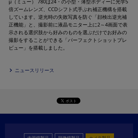
μ（ミュー） 780は24・の小型・薄型ボディーに光学5
倍ズームレンズ、CCDシフト式手ぶれ補正機構を搭載
しています。逆光時の失敗写真を防ぐ「顔検出逆光補
正機能」と、撮影前に液晶モニター上に2～4画面で表
示される選択肢から好みのものを選ぶだけでお好みの
撮影をすることができる「パーフェクトショットプレ
ビュー」を搭載しました。
ニュースリリース
内視鏡製品
顕微鏡製品
カメラ製品