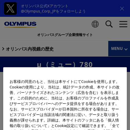
オリンパス公式Xアカウント
@Olympus_Corp_JPをフォローしよう
オリンパスグループ企業情報サイト
検索
オリンパス内視鏡の歴史
MENU
μ（ミュー）780
お客様の同意のもと、当社は本サイトにてCookieを使用します。
Cookieの使用により、当社は、統計データの作成、本サイトの改
善、パーソナライズされたコンテンツ（広告を含む）を表示しま
す。この目的のために、当社は、お客様のプロファイルを作成及
びサービスプロバイバーへのデータ提供をする場合があります。
なお、サービスプロバイダーが日本国外に所在する場合は、サー
ビスプロバイダーは当該法域の関連法に従い、データと取り扱う
義務が課せられます。詳細は、本サイトのフッタにある「個人情
報の取り扱いについて」とCookie設定にて確認できます。「全て