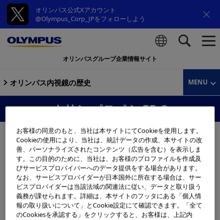
オリンパス公式Xアカウント
@Olympus_Corp_JPをフォローしよう
オリンパスグループ企業情報サイト
検索
オリンパス内視鏡の歴史
MENU
オリンパスペンEE-2
お客様の同意のもと、当社は本サイトにてCookieを使用します。
Cookieの使用により、当社は、統計データの作成、本サイトの改
善、パーソナライズされたコンテンツ（広告を含む）を表示しま
す。この目的のために、当社は、お客様のプロファイルを作成及
びサービスプロバイバーへのデータ提供をする場合があります。
なお、サービスプロバイダーが日本国外に所在する場合は、サー
ビスプロバイダーは当該法域の関連法に従い、データと取り扱う
義務が課せられます。詳細は、本サイトのフッタにある「個人情
報の取り扱いについて」とCookie設定にて確認できます。「全て
のCookiesを承認する」をクリックすると、お客様は、上記内