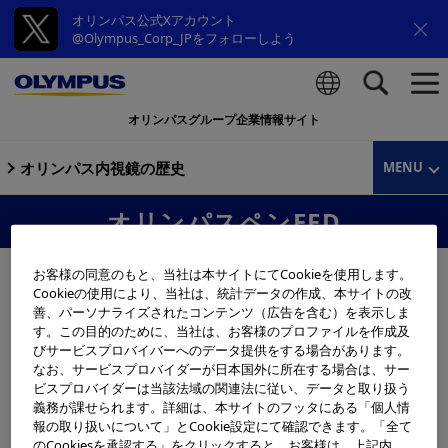
オリンパス公式Xアカウント
@Olympus_Corp_JPをフォローしよう
オリンパスグループ企業情報サイト
検索
オリンパス内視鏡の歴史
MENU
オリンパスペンEED
お客様の同意のもと、当社は本サイトにてCookieを使用します。
Cookieの使用により、当社は、統計データの作成、本サイトの改
善、パーソナライズされたコンテンツ（広告を含む）を表示しま
す。この目的のために、当社は、お客様のプロファイルを作成及
びサービスプロバイバーへのデータ提供をする場合があります。
なお、サービスプロバイダーが日本国外に所在する場合は、サー
ビスプロバイダーは当該法域の関連法に従い、データと取り扱う
義務が課せられます。詳細は、本サイトのフッタにある「個人情
報の取り扱いについて」とCookie設定にて確認できます。「全て
のCookiesを承認する」をクリックすると、お客様は、上記内