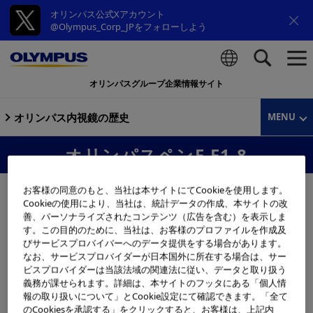
オリンパス公式Xアカウント
@Olympus_Corp_JPをフォローしよう
オリンパスグループ企業情報サイト
検索
オリンパス内視鏡の歴史
MENU
オリンパスペンF F1.8
お客様の同意のもと、当社は本サイトにてCookieを使用します。
Cookieの使用により、当社は、統計データの作成、本サイトの改
善、パーソナライズされたコンテンツ（広告を含む）を表示しま
す。この目的のために、当社は、お客様のプロファイルを作成及
びサービスプロバイバーへのデータ提供をする場合があります。
なお、サービスプロバイダーが日本国外に所在する場合は、サー
ビスプロバイダーは当該法域の関連法に従い、データと取り扱う
義務が課せられます。詳細は、本サイトのフッタにある「個人情
報の取り扱いについて」とCookie設定にて確認できます。「全て
のCookiesを承認する」をクリックすると、お客様は、上記内