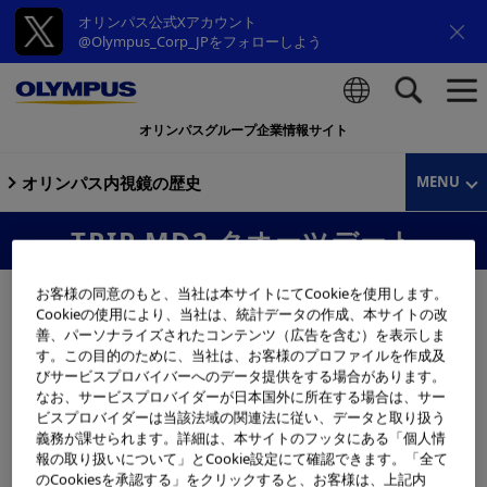
オリンパス公式Xアカウント
@Olympus_Corp_JPをフォローしよう
オリンパスグループ企業情報サイト
検索
オリンパス内視鏡の歴史
MENU
TRIP MD2 クオーツデート
お客様の同意のもと、当社は本サイトにてCookieを使用します。
Cookieの使用により、当社は、統計データの作成、本サイトの改
善、パーソナライズされたコンテンツ（広告を含む）を表示しま
す。この目的のために、当社は、お客様のプロファイルを作成及
びサービスプロバイバーへのデータ提供をする場合があります。
なお、サービスプロバイダーが日本国外に所在する場合は、サー
ビスプロバイダーは当該法域の関連法に従い、データと取り扱う
義務が課せられます。詳細は、本サイトのフッタにある「個人情
報の取り扱いについて」とCookie設定にて確認できます。「全て
のCookiesを承認する」をクリックすると、お客様は、上記内