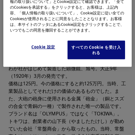
報の取り扱いについて」とCookie設定にて確認できます。「全て
のCookiesを承認する」をクリックすると、お客様は、上記内
容、「個人情報の取り扱いについて」、Cookie設定に従い全ての
Cookiesが使用されることに同意をしたこととなります。お客様
は、本サイトのフッタにあるCookie設定をクリックすることで、
いつでもこの同意を撤回することができます。
Cookie 設定
すべての Cookie を受け入
れる
わが社がはじめて製造した顕微鏡、旭号。大正9年
（1920年）3月の発売です。
価格は125円。今の価格にすると約125万円。当時、工
業製品としてそれだけの価値のあるものでした。ま
た、大砲の砲身に使用される金属「砲金」（銅とスズ
の合金で青銅の一種）で製作された唯一の製品です。
ブランド名は「OLYMPUS」ではなく「TOKIWA」。
トキワは、創業者の山下長（やましたたけし）が勤め
ていた会社「常盤商会」から取ったもの。当時、常盤