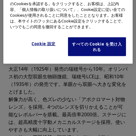
のCookiesを承認する」をクリックすると、お客様は、上記内
容、「個人情報の取り扱いについて」、Cookie設定に従い全ての
Cookiesが使用されることに同意をしたこととなります。お客様
は、本サイトのフッタにあるCookie設定をクリックすることで、
いつでもこの同意を撤回することができます。
Cookie 設定
すべての Cookie を受け入
れる
大正14年（1925年）発売の瑞穂号から10年。オリンパ
ス初の大型双眼生物顕微鏡、瑞穂号LCEは、昭和10年
（1935年）の発売です。単眼から双眼へ大きな変化を
とげました。
解像力が高く、色ズレの少ない「アポクロマート対物
レンズ」を採用。4つのレンズを切りかえることが可
能なレボルバーを搭載。最高倍率2000倍。ステージに
は、超高精度十字動メカニカルステージを採用。使い
やすさも大幅に向上しています。