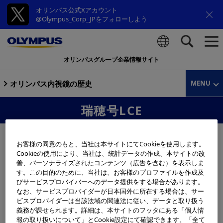
オリンパス公式Xアカウント
@Olympus_Corp_JPをフォローしよう
オリンパスグループ企業情報サイト
検索
オリンパス内視鏡の歴史
MENU
瑞穂号LCE
お客様の同意のもと、当社は本サイトにてCookieを使用します。
Cookieの使用により、当社は、統計データの作成、本サイトの改
善、パーソナライズされたコンテンツ（広告を含む）を表示しま
す。この目的のために、当社は、お客様のプロファイルを作成及
びサービスプロバイバーへのデータ提供をする場合があります。
なお、サービスプロバイダーが日本国外に所在する場合は、サー
ビスプロバイダーは当該法域の関連法に従い、データと取り扱う
義務が課せられます。詳細は、本サイトのフッタにある「個人情
報の取り扱いについて」とCookie設定にて確認できます。「全て