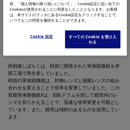
容、「個人情報の取り扱いについて」、Cookie設定に従い全ての
Cookiesが使用されることに同意をしたこととなります。お客様
は、本サイトのフッタにあるCookie設定をクリックすることで、
いつでもこの同意を撤回することができます。
Cookie 設定
すべての Cookie を受け入
れる
終戦後しばらくは、戦前に開発された実体顕微鏡を伊
那工場で再生産していました。
戦前の実体顕微鏡は、対物レンズと接眼レンズの組み
合わせを変えることで倍率を変更していました。この
双眼実体顕微鏡Xは、回転ドラムを回して鏡筒内のレ
ンズを切りかえることで、迅速な倍率変更を可能とし
ています。また、鏡筒は傾斜のあるものを採用してい
ます。