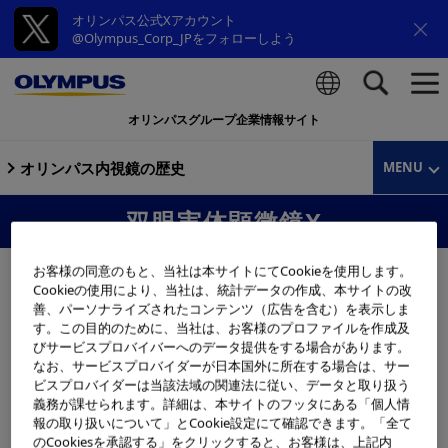
オリンパス公式Xアカウント
@Olympus_Corp_JPをフォローしよう
オリンパスグループ企業情報サイト
検索
オリンパス内視鏡の歴史
MENU
双眼実体顕微鏡X
お客様の同意のもと、当社は本サイトにてCookieを使用します。
Cookieの使用により、当社は、統計データの作成、本サイトの改
善、パーソナライズされたコンテンツ（広告を含む）を表示しま
す。この目的のために、当社は、お客様のプロファイルを作成及
びサービスプロバイバーへのデータ提供をする場合があります。
なお、サービスプロバイダーが日本国外に所在する場合は、サー
ビスプロバイダーは当該法域の関連法に従い、データと取り扱う
義務が課せられます。詳細は、本サイトのフッタにある「個人情
報の取り扱いについて」とCookie設定にて確認できます。「全て
のCookiesを承認する」をクリックすると、お客様は、上記内