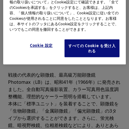
報の取り扱いについて」とCookie設定にて確認できます。「全て
のCookiesを承認する」をクリックすると、お客様は、上記内
容、「個人情報の取り扱いについて」、Cookie設定に従い全ての
Cookiesが使用されることに同意をしたこととなります。お客様
は、本サイトのフッタにあるCookie設定をクリックすることで、
いつでもこの同意を撤回することができます。
Cookie 設定
すべての Cookie を受け入
れる
戦後の代表的な顕微鏡、最高級万能顕微鏡
Photomax（LB）は、昭和41年（1966年）に発売され
ました。全自動写真撮影装置、カラー写真用色温度調
整機能、理想的なケーラー照明を搭載しています。
本体に「標準ユニット」を装着することで、顕微鏡を
「生物顕微鏡」「金属顕微鏡」「偏光顕微鏡」の3タ
イプから選択することができます。さらに、蛍光検
鏡、暗視野検鏡、位相差検鏡などにより、ありとあら