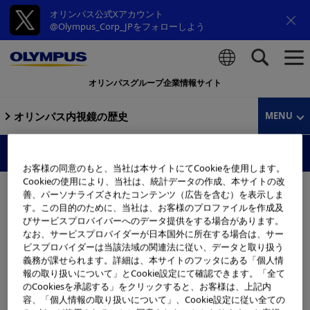
オリンパス公式Xアカウント
@Olympus_Corp_JPをフォローしよう
オリンパスグループ企業情報サイト
検索
オリンパス内視鏡の歴史
MENU
PM-10-A
お客様の同意のもと、当社は本サイトにてCookieを使用します。
Cookieの使用により、当社は、統計データの作成、本サイトの改
善、パーソナライズされたコンテンツ（広告を含む）を表示しま
す。この目的のために、当社は、お客様のプロファイルを作成及
びサービスプロバイバーへのデータ提供をする場合があります。
なお、サービスプロバイダーが日本国外に所在する場合は、サー
ビスプロバイダーは当該法域の関連法に従い、データと取り扱う
義務が課せられます。詳細は、本サイトのフッタにある「個人情
報の取り扱いについて」とCookie設定にて確認できます。「全て
のCookiesを承認する」をクリックすると、お客様は、上記内
容、「個人情報の取り扱いについて」、Cookie設定に従い全ての