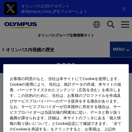
オリンパス公式Xアカウント
@Olympus_Corp_JPをフォローしよう
オリンパスグループ企業情報サイト
検索
オリンパス内視鏡の歴史
MENU
DP20
お客様の同意のもと、当社は本サイトにてCookieを使用します。
Cookieの使用により、当社は、統計データの作成、本サイトの改
善、パーソナライズされたコンテンツ（広告を含む）を表示しま
す。この目的のために、当社は、お客様のプロファイルを作成及
びサービスプロバイバーへのデータ提供をする場合があります。
なお、サービスプロバイダーが日本国外に所在する場合は、サー
ビスプロバイダーは当該法域の関連法に従い、データと取り扱う
義務が課せられます。詳細は、本サイトのフッタにある「個人情
報の取り扱いについて」とCookie設定にて確認できます。「全て
のCookiesを承認する」をクリックすると、お客様は、上記内