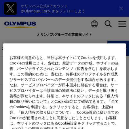
オリンパス公式Xアカウント
@Olympus_Corp_JPをフォローしよう
オリンパスグループ企業情報サイト
検索
オリンパスミュージアム
MENU
お客様の同意のもと、当社は本サイトにてCookieを使用します。
Cookieの使用により、当社は、統計データの作成、本サイトの改
オリンパスミュージアム 一時休館
善、パーソナライズされたコンテンツ（広告を含む）を表示しま
のお知らせ
す。この目的のために、当社は、お客様のプロファイルを作成及
びサービスプロバイバーへのデータ提供をする場合があります。
なお、サービスプロバイダーが日本国外に所在する場合は、サー
ビスプロバイダーは当該法域の関連法に従い、データと取り扱う
2023年11月24日
義務が課せられます。詳細は、本サイトのフッタにある「個人情
報の取り扱いについて」とCookie設定にて確認できます。「全て
オリンパスミュージアムが所在する「技術開発センター石
のCookiesを承認する」をクリックすると、お客様は、上記内
容、「個人情報の取り扱いについて」、Cookie設定に従い全ての
川」の改修工事に伴い、2023年12月29日(金)から当面の
Cookiesが使用されることに同意をしたこととなります。お客様
間、休館とさせていただきます。
は、本サイトのフッタにあるCookie設定をクリックすることで、
再開時期については2024年6月上旬を目途に改めてホーム
いつでもこの同意を撤回することができます。